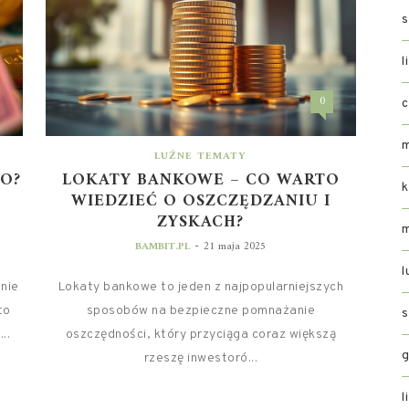
s
l
0
c
m
LUŹNE TEMATY
O?
LOKATY BANKOWE – CO WARTO
k
WIEDZIEĆ O OSZCZĘDZANIU I
ZYSKACH?
-
BAMBIT.PL
21 maja 2025
l
 nie
Lokaty bankowe to jeden z najpopularniejszych
to
sposobów na bezpieczne pomnażanie
s
..
oszczędności, który przyciąga coraz większą
g
rzeszę inwestoró...
l