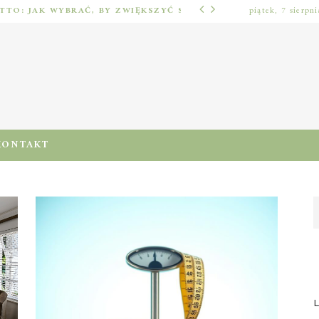
NAJLEPSZE GRY LOTTO: JAK WYBRAĆ, BY ZWIĘKSZYĆ SZANSE NA WYGRANĄ?
piątek, 7 sierpn
REKLAMA I MARKETING
KONTAKT