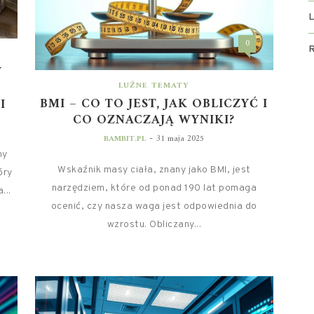
0
R
Y
LUŹNE TEMATY
BMI – CO TO JEST, JAK OBLICZYĆ I
I
CO OZNACZAJĄ WYNIKI?
-
BAMBIT.PL
31 maja 2025
ny
Wskaźnik masy ciała, znany jako BMI, jest
óry
narzędziem, które od ponad 190 lat pomaga
...
ocenić, czy nasza waga jest odpowiednia do
wzrostu. Obliczany...