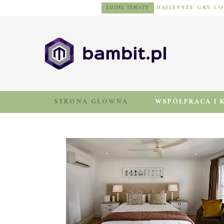
LUŹNE TEMATY
STRONA GŁÓWNA
WSPÓŁPRACA I 