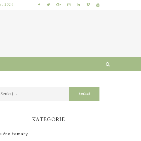
ia, 2026
CO TO JEST HOSTING SERWERA? RODZAJE, ZALETY I W
KATEGORIE
Luźne tematy