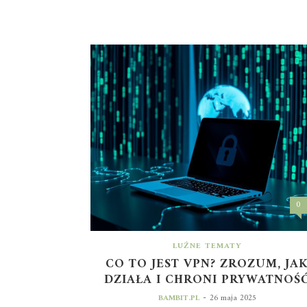
0
LUŹNE TEMATY
CO TO JEST VPN? ZROZUM, JA
DZIAŁA I CHRONI PRYWATNOŚ
-
BAMBIT.PL
26 maja 2025