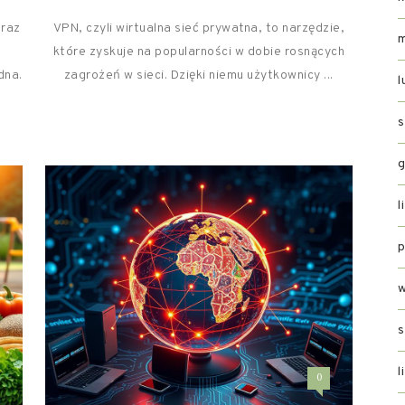
oraz
VPN, czyli wirtualna sieć prywatna, to narzędzie,
które zyskuje na popularności w dobie rosnących
dna.
zagrożeń w sieci. Dzięki niemu użytkownicy ...
l
g
l
p
s
l
0