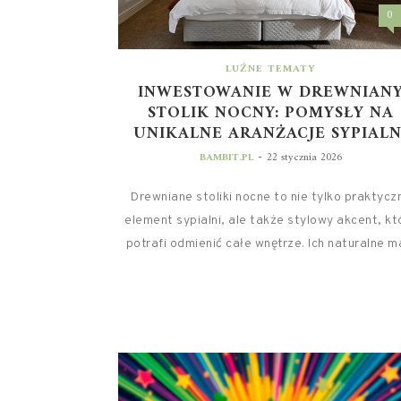
0
LUŹNE TEMATY
INWESTOWANIE W DREWNIAN
STOLIK NOCNY: POMYSŁY NA
UNIKALNE ARANŻACJE SYPIALN
-
BAMBIT.PL
22 stycznia 2026
Drewniane stoliki nocne to nie tylko praktycz
element sypialni, ale także stylowy akcent, kt
potrafi odmienić całe wnętrze. Ich naturalne ma