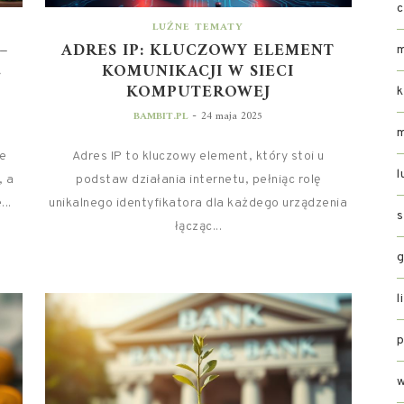
c
LUŹNE TEMATY
–
ADRES IP: KLUCZOWY ELEMENT
E
KOMUNIKACJI W SIECI
KOMPUTEROWEJ
k
-
BAMBIT.PL
24 maja 2025
re
Adres IP to kluczowy element, który stoi u
l
, a
podstaw działania internetu, pełniąc rolę
..
unikalnego identyfikatora dla każdego urządzenia
łącząc...
g
l
p
w