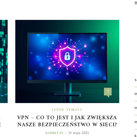
B
0
LUŹNE TEMATY
K
VPN – CO TO JEST I JAK ZWIĘKSZA
Ć
NASZE BEZPIECZEŃSTWO W SIECI?
-
BAMBIT.PL
25 maja 2025
k