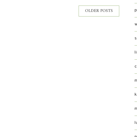
OLDER POSTS
p
s
l
k
l
p