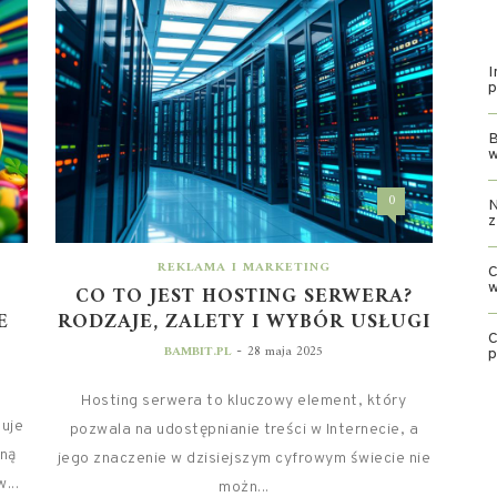
I
p
B
w
0
N
z
REKLAMA I MARKETING
C
w
CO TO JEST HOSTING SERWERA?
E
RODZAJE, ZALETY I WYBÓR USŁUGI
C
-
BAMBIT.PL
28 maja 2025
Hosting serwera to kluczowy element, który
tuje
pozwala na udostępnianie treści w Internecie, a
gną
jego znaczenie w dzisiejszym cyfrowym świecie nie
...
możn...