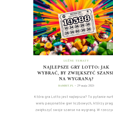
0
LUŹNE TEMATY
NAJLEPSZE GRY LOTTO: JAK
WYBRAĆ, BY ZWIĘKSZYĆ SZANS
NA WYGRANĄ?
-
BAMBIT.PL
29 maja 2025
Która gra Lotto jest najlepsza? To pytanie nur
wielu pasjonatów gier liczbowych, którzy pra
zwiększyć swoje szanse na wygraną. W rzeczyw