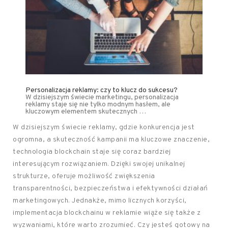
Personalizacja reklamy: czy to klucz do sukcesu?
W dzisiejszym świecie marketingu, personalizacja
reklamy staje się nie tylko modnym hasłem, ale
kluczowym elementem skutecznych …
W dzisiejszym świecie reklamy, gdzie konkurencja jest
ogromna, a skuteczność kampanii ma kluczowe znaczenie,
technologia blockchain staje się coraz bardziej
interesującym rozwiązaniem. Dzięki swojej unikalnej
strukturze, oferuje możliwość zwiększenia
transparentności, bezpieczeństwa i efektywności działań
marketingowych. Jednakże, mimo licznych korzyści,
implementacja blockchainu w reklamie wiąże się także z
wyzwaniami, które warto zrozumieć. Czy jesteś gotowy na