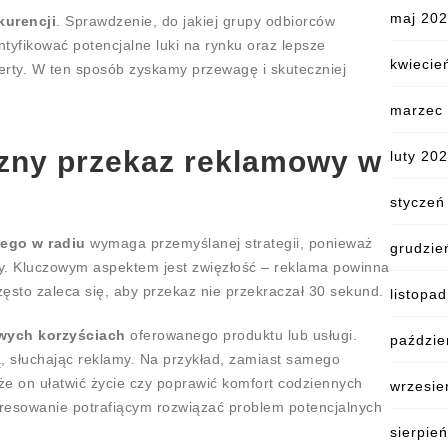
maj 20
kurencji
. Sprawdzenie, do jakiej grupy odbiorców
ntyfikować potencjalne luki na rynku oraz lepsze
kwiecie
ferty. W ten sposób zyskamy przewagę i skuteczniej
marzec
zny przekaz reklamowy w
luty 20
styczeń
ego w radiu
wymaga przemyślanej strategii, ponieważ
grudzie
ny. Kluczowym aspektem jest zwięzłość – reklama powinna
ęsto zaleca się, aby przekaz nie przekraczał 30 sekund.
listopa
wych korzyściach
oferowanego produktu lub usługi.
paździe
, słuchając reklamy. Na przykład, zamiast samego
że on ułatwić życie czy poprawić komfort codziennych
wrzesie
eresowanie potrafiącym rozwiązać problem potencjalnych
sierpie