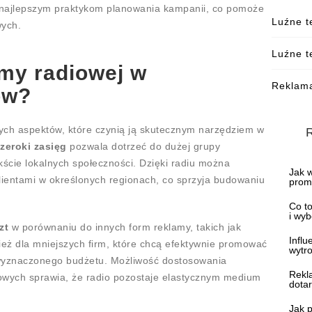
 najlepszym praktykom planowania kampanii, co pomoże
Luźne t
wych.
Luźne t
amy radiowej w
Reklama
ów?
ych aspektów, które czynią ją skutecznym narzędziem w
zeroki zasięg
pozwala dotrzeć do dużej grupy
ekście lokalnych społeczności. Dzięki radiu można
Jak 
lientami w określonych regionach, co sprzyja budowaniu
prom
Co to
i wyb
zt
w porównaniu do innych form reklamy, takich jak
Influ
nież dla mniejszych firm, które chcą efektywnie promować
wytro
c wyznaczonego budżetu. Możliwość dostosowania
Rekl
owych sprawia, że radio pozostaje elastycznym medium
dota
Jak 