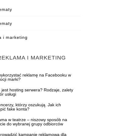
ematy
ematy
 i marketing
REKLAMA I MARKETING
wykorzystać reklamę na Facebooku w
ocji marki?
 jest hosting serwera? Rodzaje, zalety
ór usługi
encerzy, którzy oszukują. Jak ich
pić fake konta?
ama w teatrze – niszowy sposób na
rcie do wybranej grupy odbiorców
prowadzić kampanię reklamową dla