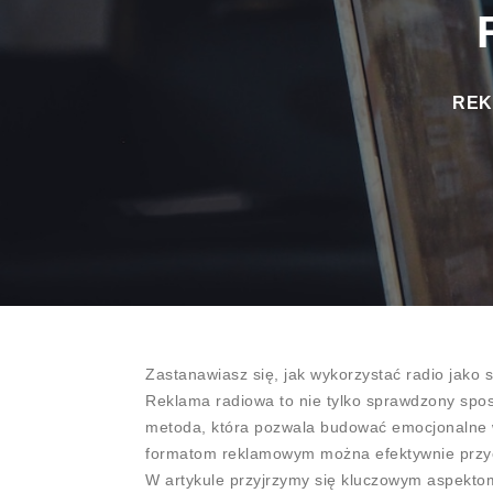
R
REKL
Zastanawiasz się, jak wykorzystać radio jako
Reklama radiowa to nie tylko sprawdzony spos
metoda, która pozwala budować emocjonalne wi
formatom reklamowym można efektywnie przy
W artykule przyjrzymy się kluczowym aspekto