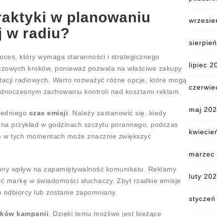
raktyki w planowaniu
wrzesie
 w radiu?
sierpie
oces, który wymaga staranności i strategicznego
lipiec 2
uczowych kroków, ponieważ pozwala na właściwe zakupy
acji radiowych. Warto rozważyć różne opcje, które mogą
czerwie
ednoczesnym zachowaniu kontroli nad kosztami reklam.
maj 20
iedniego
czas emisji
. Należy zastanowić się, kiedy
 – na przykład w godzinach szczytu porannego, podczas
kwiecie
m w tych momentach może znacznie zwiększyć
marzec
y wpływ na zapamiętywalność komunikatu. Reklamy
luty 20
ić markę w świadomości słuchaczy. Zbyt rzadkie emisje
 odbiorcy lub zostanie zapomniany.
styczeń
ików kampanii
. Dzięki temu możliwe jest bieżące