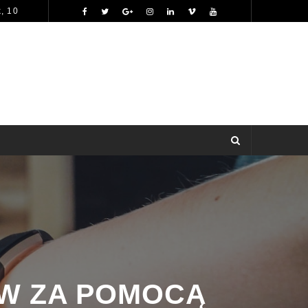
, 10
NAJLEPSZE GRY LOTTO: JAK WYBRAĆ, BY ZWIĘKSZYĆ SZANSE NA WYGRANĄ?
026
 ZA POMOCĄ