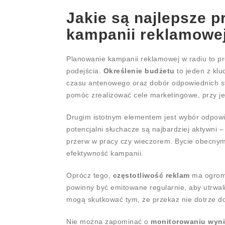
Jakie są najlepsze p
kampanii reklamowej
Planowanie kampanii reklamowej w radiu to pr
podejścia.
Określenie budżetu
to jeden z kl
czasu antenowego oraz dobór odpowiednich st
pomóc zrealizować cele marketingowe, przy j
Drugim istotnym elementem jest wybór odpow
potencjalni słuchacze są najbardziej aktywni
przerw w pracy czy wieczorem. Bycie obecny
efektywność kampanii.
Oprócz tego,
częstotliwość reklam
ma ogromn
powinny być emitowane regularnie, aby utrwal
mogą skutkować tym, że przekaz nie dotrze do
Nie można zapominać o
monitorowaniu wyn