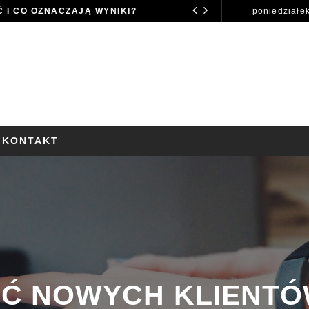
YĆ I CO OZNACZAJĄ WYNIKI?
poniedziałek
LUŹNE TEMATY
sierpnia, 2
 KONTAKT
Ć NOWYCH KLIENTÓW