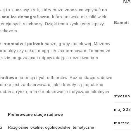
NA
wej to kluczowy krok, który może znacząco wpłynąć na
t
analiza demograficzna
, która pozwala określić wiek,
Bambit 
otencjalnych słuchaczy. Dzięki temu zyskujemy lepszy
rzekazem.
ie
interesów i potrzeb
naszej grupy docelowej. Możemy
 produkty czy usługi mogą ich zainteresować. To pomoże
bardziej angażująca i odpowiadająca oczekiwaniom
 radiowe
potencjalnych odbiorców. Różne stacje radiowe
dobrze jest zaobserwować, jakie kanały są popularne
badania rynku, a także obserwacje dotyczące lokalnych
styczeń
maj 20
Preferowane stacje radiowe
marzec
ci
Rozgłośnie lokalne, ogólnopolskie, tematyczne