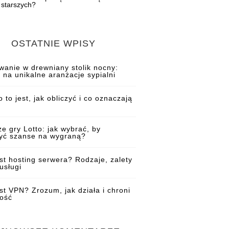
 starszych?
OSTATNIE WPISY
wanie w drewniany stolik nocny:
 na unikalne aranżacje sypialni
 to jest, jak obliczyć i co oznaczają
ze gry Lotto: jak wybrać, by
yć szanse na wygraną?
est hosting serwera? Rodzaje, zalety
usługi
est VPN? Zrozum, jak działa i chroni
ość