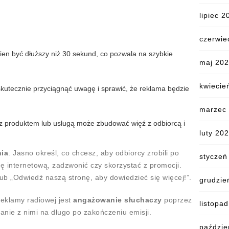
lipiec 2
czerwie
ien być dłuższy niż 30 sekund, co pozwala na szybkie
maj 20
kwiecie
utecznie przyciągnąć uwagę i sprawić, że reklama będzie
marzec
 z produktem lub usługą może zbudować więź z odbiorcą i
luty 20
nia
. Jasno określ, co chcesz, aby odbiorcy zrobili po
styczeń
ę internetową, zadzwonić czy skorzystać z promocji.
ub „Odwiedź naszą stronę, aby dowiedzieć się więcej!”.
grudzie
eklamy radiowej jest
angażowanie słuchaczy
poprzez
listopa
anie z nimi na długo po zakończeniu emisji.
paździe