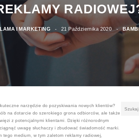
EKLAMY RADIOWEJ?
AMA I MARKETING
-
21 Października 2020
-
BAMBIT.P
 skuteczne narzędzie do pozyskiwania nowych klientów?
ób na dotarcie do szerokiego grona odbiorców, ale także
ęzi z potencjalnymi klientami. Dzięki różnorodnym
ciągnąć uwagę słuchaczy i zbudować świadomość marki.
m tego medium, w tym zaletom reklamy radiowej,