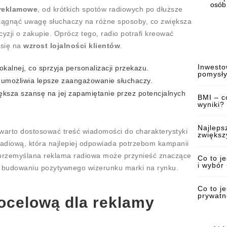
osób
 reklamowe
, od krótkich spotów radiowych po dłuższe
ciągnąć uwagę słuchaczy na różne sposoby, co zwiększa
yzji o zakupie. Oprócz tego, radio potrafi kreować
 się na
wzrost lojalności klientów
.
Inwesto
okalnej, co sprzyja personalizacji przekazu.
pomysły
o umożliwia lepsze zaangażowanie słuchaczy.
ększa szansę na jej zapamiętanie przez potencjalnych
BMI – co
wyniki?
Najleps
warto dostosować treść wiadomości do charakterystyki
zwiększ
radiową, która najlepiej odpowiada potrzebom kampanii
 przemyślana reklama radiowa może przynieść znaczące
Co to j
i wybór 
z budowaniu pozytywnego wizerunku marki na rynku.
Co to j
prywatn
docelową dla reklamy