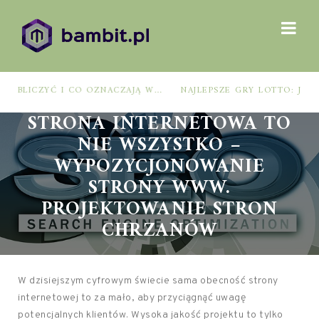
NAJLEPSZE GRY LOTTO: JAK WYBRAĆ, BY ZWIĘKSZYĆ SZANSE NA WYGRANĄ?
STRONA INTERNETOWA TO
NIE WSZYSTKO –
WYPOZYCJONOWANIE
STRONY WWW.
PROJEKTOWANIE STRON
CHRZANÓW
W dzisiejszym cyfrowym świecie sama obecność strony
internetowej to za mało, aby przyciągnąć uwagę
potencjalnych klientów. Wysoka jakość projektu to tylko