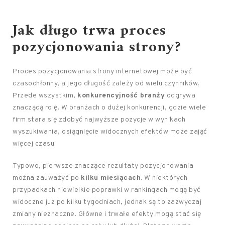
Jak długo trwa proces
pozycjonowania strony?
Proces pozycjonowania strony internetowej może być
czasochłonny, a jego długość zależy od wielu czynników.
Przede wszystkim,
konkurencyjność branży
odgrywa
znaczącą rolę. W branżach o dużej konkurencji, gdzie wiele
firm stara się zdobyć najwyższe pozycje w wynikach
wyszukiwania, osiągnięcie widocznych efektów może zająć
więcej czasu.
Typowo, pierwsze znaczące rezultaty pozycjonowania
można zauważyć po
kilku miesiącach
. W niektórych
przypadkach niewielkie poprawki w rankingach mogą być
widoczne już po kilku tygodniach, jednak są to zazwyczaj
zmiany nieznaczne. Główne i trwałe efekty mogą stać się