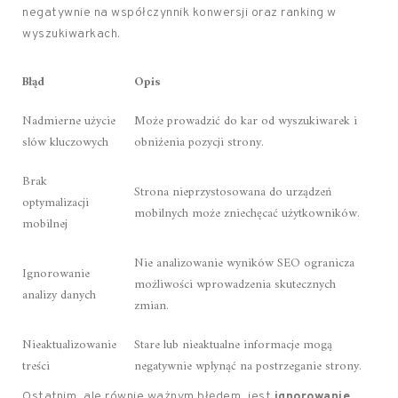
negatywnie na współczynnik konwersji oraz ranking w
wyszukiwarkach.
Błąd
Opis
Nadmierne użycie
Może prowadzić do kar od wyszukiwarek i
słów kluczowych
obniżenia pozycji strony.
Brak
Strona nieprzystosowana do urządzeń
optymalizacji
mobilnych może zniechęcać użytkowników.
mobilnej
Nie analizowanie wyników SEO ogranicza
Ignorowanie
możliwości wprowadzenia skutecznych
analizy danych
zmian.
Nieaktualizowanie
Stare lub nieaktualne informacje mogą
treści
negatywnie wpłynąć na postrzeganie strony.
Ostatnim, ale równie ważnym błędem, jest
ignorowanie