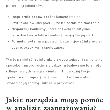
temu możesz dostosować swoje działania do oczekiwań i
preferencji odbiorców.
Regularnie odpowiadaj
na komentarze od
użytkowników, aby poczuli, że ich zdanie ma znaczenie.
Organizuj konkursy
, które pozwolą na aktywne
uczestnictwo, a także zwiększą zasięg Twojej marki.
Formułuj pytania
w postach, by zainicjować interakcje i
poznać oczekiwania społeczności.
Warto pamiętać, że interakcje z obserwującymi są nie tylko
sposobem na promocję, ale także na
budowanie lojalności
i długotrwałych relacji z klientami. Im bardziej Twoja
społeczność czuje się związana z marką, tym większa
szansa na jej rozwój i sukces w przyszłości.
Jakie narzędzia mogą pomóc
w analizie zaangażowania?