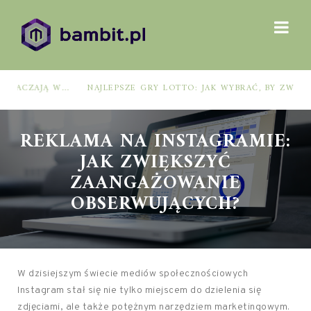
NAJLEPSZE GRY LOTTO: JAK WYBRAĆ, BY ZWIĘKSZYĆ SZANSE NA WYGRANĄ?
REKLAMA NA INSTAGRAMIE:
JAK ZWIĘKSZYĆ
ZAANGAŻOWANIE
OBSERWUJĄCYCH?
W dzisiejszym świecie mediów społecznościowych
Instagram stał się nie tylko miejscem do dzielenia się
zdjęciami, ale także potężnym narzędziem marketingowym.