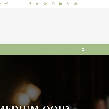
ia, 2026
NAJLEPSZE GRY LOTTO: JAK WYBRAĆ, BY ZWIĘKSZYĆ SZANSE NA WYGRANĄ?
MEDIUM OOH?