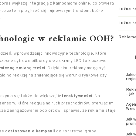
oraz większą integracją z kampaniami online, co otwiera
Luźne t
to zatem przyjrzeć się najnowszym trendom, które
.
Luźne t
chnologie w reklamie OOH?
Reklama
dzień, wprowadzając innowacyjne technologie, które
czesne cyfrowe bilbordy oraz ekrany LED to kluczowe
miczną zmianę treści
. Dzięki nim, reklamy mogą być
Jakie
la na reakcję na zmieniające się warunki rynkowe czy
regio
Rekl
– jak
czynia się także do większej
interaktywności
. Na
sensory, które reagują na ruch przechodniów, oferując im
Agenc
Wars
ksza zaangażowanie odbiorców i sprawia, że reklama staje
Jak w
promo
sze
dostosowanie kampanii
do konkretnej grupy
Jak w