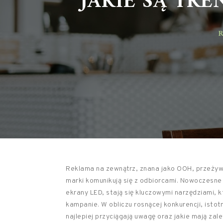
RE
Reklama na zewnątrz, znana jako OOH, przeżywa
marki komunikują się z odbiorcami. Nowoczesne 
ekrany LED, stają się kluczowymi narzędziami, 
kampanie. W obliczu rosnącej konkurencji, istot
najlepiej przyciągają uwagę oraz jakie mają za