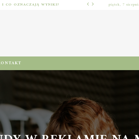
Ć I CO OZNACZAJĄ WYNIKI?
piątek, 7 sierpn
LUŹNE TEMATY
KONTAKT
NDY W REKLAMIE NA 