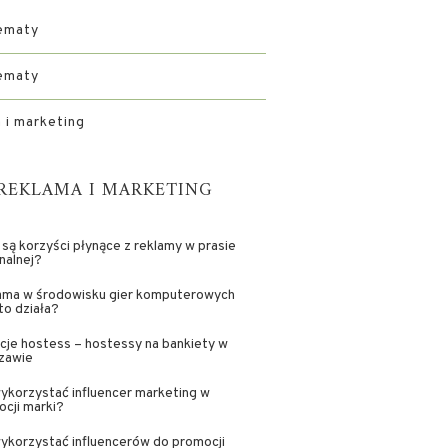
ematy
ematy
 i marketing
REKLAMA I MARKETING
 są korzyści płynące z reklamy w prasie
nalnej?
ama w środowisku gier komputerowych
 to działa?
je hostess – hostessy na bankiety w
zawie
ykorzystać influencer marketing w
cji marki?
ykorzystać influencerów do promocji