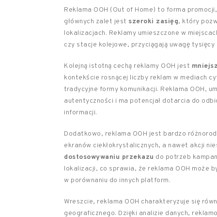
Reklama OOH (Out of Home) to forma promocji, k
głównych zalet jest
szeroki zasięg
, który poz
lokalizacjach. Reklamy umieszczone w miejscach 
czy stacje kolejowe, przyciągają uwagę tysięc
Kolejną istotną cechą reklamy OOH jest
mniejsz
kontekście rosnącej liczby reklam w mediach cy
tradycyjne formy komunikacji. Reklama OOH, um
autentyczności i ma potencjał dotarcia do odbio
informacji.
Dodatkowo, reklama OOH jest bardzo różnorodn
ekranów ciekłokrystalicznych, a nawet akcji n
dostosowywaniu przekazu
do potrzeb kampani
lokalizacji, co sprawia, że reklama OOH może b
w porównaniu do innych platform.
Wreszcie, reklama OOH charakteryzuje się rów
geograficznego. Dzięki analizie danych, reklam