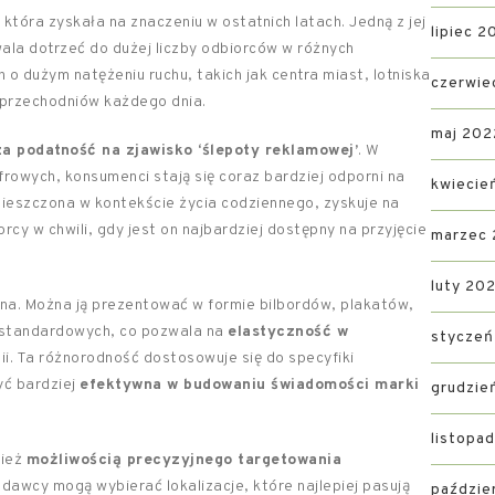
tóra zyskała na znaczeniu w ostatnich latach. Jedną z jej
lipiec 2
wala dotrzeć do dużej liczby odbiorców w różnych
o dużym natężeniu ruchu, takich jak centra miast, lotniska
czerwie
y przechodniów każdego dnia.
maj 202
a podatność na zjawisko ‘ślepoty reklamowej’
. W
frowych, konsumenci stają się coraz bardziej odporni na
kwiecie
ieszczona w kontekście życia codziennego, zyskuje na
rcy w chwili, gdy jest on najbardziej dostępny na przyjęcie
marzec
luty 20
a. Można ją prezentować w formie bilbordów, plakatów,
iestandardowych, co pozwala na
elastyczność w
styczeń
i. Ta różnorodność dostosowuje się do specyfiki
yć bardziej
efektywna w budowaniu świadomości marki
grudzie
listopa
nież
możliwością precyzyjnego targetowania
odawcy mogą wybierać lokalizacje, które najlepiej pasują
paździe