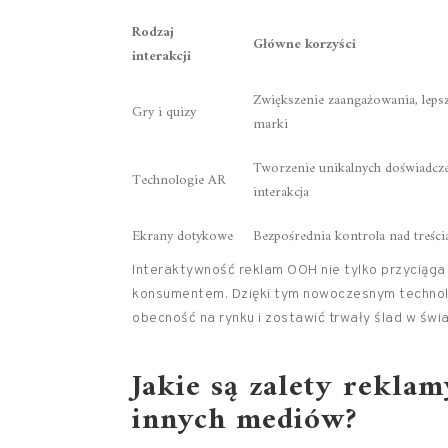
Rodzaj
Główne korzyści
interakcji
Zwiększenie zaangażowania, leps
Gry i quizy
marki
Tworzenie unikalnych doświadcze
Technologie AR
interakcja
Ekrany dotykowe
Bezpośrednia kontrola nad treści
Interaktywność reklam OOH nie tylko przyciąga
konsumentem. Dzięki tym nowoczesnym techno
obecność na rynku i zostawić trwały ślad w św
Jakie są zalety rekl
innych mediów?