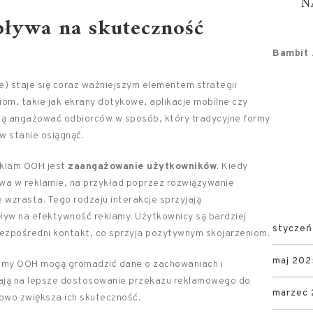
N
pływa na skuteczność
Bambit .
 staje się coraz ważniejszym elementem strategii
om, takie jak ekrany dotykowe, aplikacje mobilne czy
ą angażować odbiorców w sposób, który tradycyjne formy
 w stanie osiągnąć.
eklam OOH jest
zaangażowanie użytkowników
. Kiedy
wa w reklamie, na przykład poprzez rozwiązywanie
 wzrasta. Tego rodzaju interakcje sprzyjają
ływ na efektywność reklamy. Użytkownicy są bardziej
styczeń
ą bezpośredni kontakt, co sprzyja pozytywnym skojarzeniom.
maj 202
lamy OOH mogą gromadzić dane o zachowaniach i
lają na lepsze dostosowanie przekazu reklamowego do
marzec
owo zwiększa ich skuteczność.