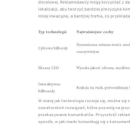
docelowej. Reklamodawcy mogą korzystać z dany
lokalizacji, aby tworzyć bardziej precyzyjne k
mniej inwazyjna, a bardziej trafna, co przekła
Typ technologii
Najważniejsze cechy
Dynamiczna zmiana treści, możli
Cyfrowe bilbordy
rzeczywistym
Ekrany LED
Wysoka jakość obrazu, możliwoś
Interaktywne
Reakcja na ruch, personalizacja 
billboardy
W miarę jak technologia rozwija się, można się
nowatorskich rozwiązań, które pozwolą na jesz
przekazywanie komunikatów. Przyszłość reklam
sposób, w jaki marki komunikują się z konsumen