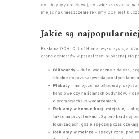
do ich grupy docelowej, co zwiększa szanse na
miejsc na umieszczenie reklamy OOH jest kluczo
Jakie są najpopularni
Reklama OOH (Out of Home) wykorzystuje różno
grona odbiorców w przestrzeni publicznej. Najpo
Billboardy
– duże, widoczne z daleka, cz
Idealne do przekazywania prostych komu
Plakaty
– mniejsze niż billboardy, często 
handlowe czy na ścianach budynków. Pozw
o promocjach lub wydarzeniach.
Reklamy w komunikacji miejskiej
– obej
także na przystankach. Są one bardziej 
lokalizacjach, gdzie spędzają czas czekają
Reklamy w metrze
– specyficzne, poniew