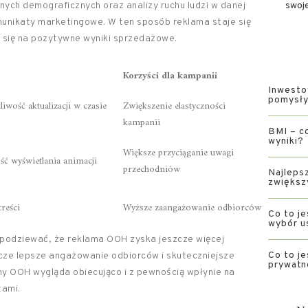
ch demograficznych oraz analizy ruchu ludzi w danej
swoj
omunikaty marketingowe. W ten sposób reklama staje się
da się na pozytywne wyniki sprzedażowe.
Korzyści dla kampanii
Inwesto
pomysły 
wość aktualizacji w czasie
Zwiększenie elastyczności
kampanii
BMI – co
wyniki?
Większe przyciąganie uwagi
ć wyświetlania animacji
przechodniów
Najlepsz
zwiększ
treści
Wyższe zaangażowanie odbiorców
Co to je
wybór u
 spodziewać, że reklama OOH zyska jeszcze więcej
Co to je
cze lepsze angażowanie odbiorców i skuteczniejsze
prywatn
y OOH wygląda obiecująco i z pewnością wpłynie na
tami.