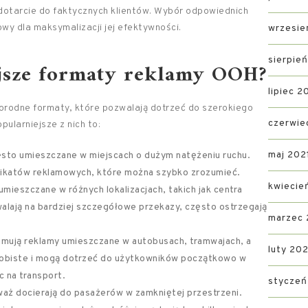
 dotarcie do faktycznych klientów. Wybór odpowiednich
wy dla maksymalizacji jej efektywności.
wrzesie
sierpie
ejsze formaty reklamy OOH?
lipiec 2
rodne formaty, które pozwalają dotrzeć do szerokiego
czerwie
pularniejsze z nich to:
maj 202
ęsto umieszczane w miejscach o dużym natężeniu ruchu.
nikatów reklamowych, które można szybko zrozumieć.
kwiecie
umieszczane w różnych lokalizacjach, takich jak centra
alają na bardziej szczegółowe przekazy, często ostrzegają
marzec 
mują reklamy umieszczane w autobusach, tramwajach, a
luty 202
osobiste i mogą dotrzeć do użytkowników początkowo w
c na transport.
styczeń
aż docierają do pasażerów w zamkniętej przestrzeni.