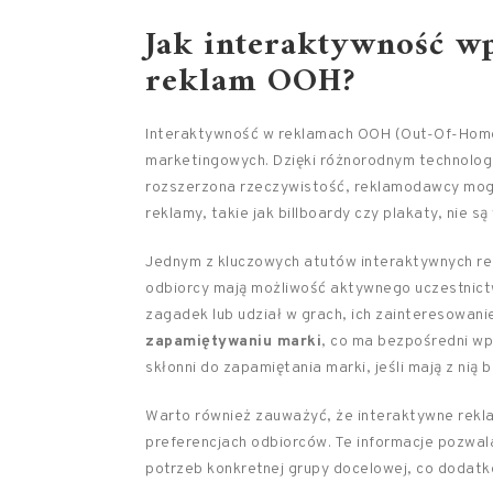
Jak interaktywność w
reklam OOH?
Interaktywność w reklamach OOH (Out-Of-Home)
marketingowych. Dzięki różnorodnym technologi
rozszerzona rzeczywistość, reklamodawcy mog
reklamy, takie jak billboardy czy plakaty, nie są
Jednym z kluczowych atutów interaktywnych r
odbiorcy mają możliwość aktywnego uczestnict
zagadek lub udział w grach, ich zainteresowanie
zapamiętywaniu marki
, co ma bezpośredni wp
skłonni do zapamiętania marki, jeśli mają z ni
Warto również zauważyć, że interaktywne rek
preferencjach odbiorców. Te informacje pozwa
potrzeb konkretnej grupy docelowej, co dodatk