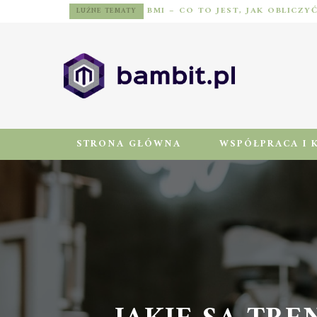
BMI – CO TO JEST, JAK OBLICZY
LUŹNE TEMATY
STRONA GŁÓWNA
WSPÓŁPRACA I 
JAKIE SĄ TRE