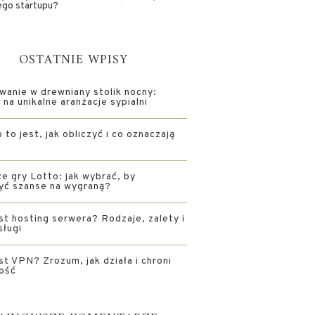
ego startupu?
OSTATNIE WPISY
wanie w drewniany stolik nocny:
na unikalne aranżacje sypialni
 to jest, jak obliczyć i co oznaczają
e gry Lotto: jak wybrać, by
yć szanse na wygraną?
st hosting serwera? Rodzaje, zalety i
sługi
st VPN? Zrozum, jak działa i chroni
ość