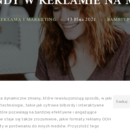
KLAMA I MARKETING
-
13 Maja 2021
-
BAMBIT.PL
 dynamiczne zmiany, które rewolucjonizują sposób, w jaki
technologie, takie jak cyfrowe bilbordy i interaktywne
które pozwalają na bardziej efektywne i angażujące
ne staje się także zrozumienie, jakie formaty reklamy OOH
lety w porównaniu do innych mediów. Przyszłość tego