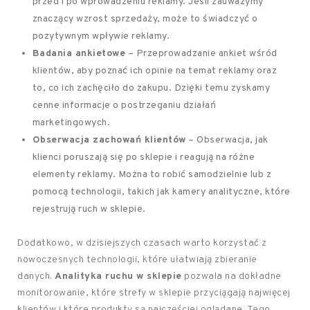
przed i po wprowadzeniu reklamy. Jeśli zauważymy
znaczący wzrost sprzedaży, może to świadczyć o
pozytywnym wpływie reklamy.
Badania ankietowe
– Przeprowadzanie ankiet wśród
klientów, aby poznać ich opinie na temat reklamy oraz
to, co ich zachęciło do zakupu. Dzięki temu zyskamy
cenne informacje o postrzeganiu działań
marketingowych.
Obserwacja zachowań klientów
– Obserwacja, jak
klienci poruszają się po sklepie i reagują na różne
elementy reklamy. Można to robić samodzielnie lub z
pomocą technologii, takich jak kamery analityczne, które
rejestrują ruch w sklepie.
Dodatkowo, w dzisiejszych czasach warto korzystać z
nowoczesnych technologii, które ułatwiają zbieranie
danych.
Analityka ruchu w sklepie
pozwala na dokładne
monitorowanie, które strefy w sklepie przyciągają najwięcej
klientów i które produkty są najczęściej oglądane. Tego