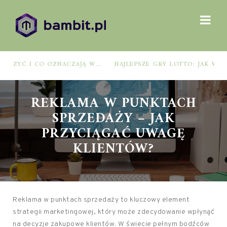
NAJLEPSZE GRY LOTTO: JAK WYBRAĆ, BY ZWIĘKSZYĆ SZANSE NA WYGRANĄ?
REKLAMA W PUNKTACH
SPRZEDAŻY – JAK
PRZYCIĄGAĆ UWAGĘ
KLIENTÓW?
Reklama w punktach sprzedaży to kluczowy element
strategii marketingowej, który może zdecydowanie wpłynąć
na decyzje zakupowe klientów. W świecie pełnym bodźców