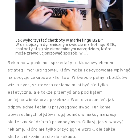
Jak wykorzystać chatboty w marketingu B2B?
W dzisiejszym dynamicznym świecie marketingu B2B,
chatboty stają się nieocenionym narzędziem, które
może zrewolucjonizować sposób, w …
Reklama w punktach sprzedaży to kluczowy element
strategii marketingowej, który może zdecydowanie wpłynąć
na decyzje zakupowe klientów. W świecie pełnym bodźców
wizualnych, skuteczna reklama musi być nie tylko
estetyczna, ale także przemyślana pod kątem
umiejscowienia oraz przekazu. Warto zrozumieć, jak
odpowiednie techniki przyciągania uwagi i unikanie
powszechnych błędów mogą pomóc w maksymalizacji
skuteczności działań promocyjnych. Odkryj, jak stworzyć
reklamę, która nie tylko przyciągnie wzrok, ale także
skutecznie zainspiruje do zakupu.