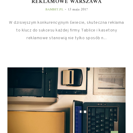
REKLAMOWE WARSZAWA
-
BAMBIT.PL
13 maja 2017
W dzisiejszym konkurencyjnym świecie, skuteczna reklama
to klucz do sukcesu każdej firmy. Tablice i kasetony
reklamowe stanowią nie tylko sposób n...