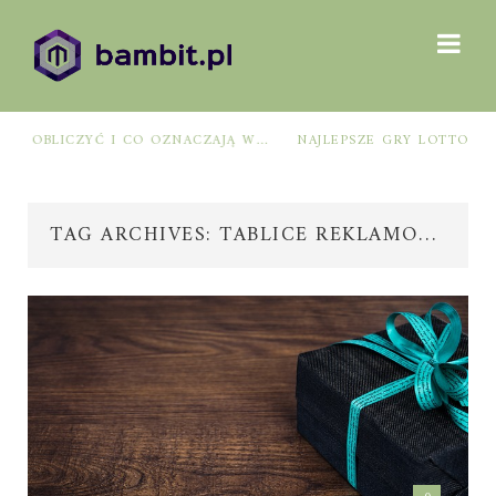
NAJLEPSZE GRY LOTTO: JAK WYBRAĆ, BY ZWIĘKSZYĆ SZANSE NA WYGRANĄ?
TAG ARCHIVES: TABLICE REKLAMOWE WARSZAWA