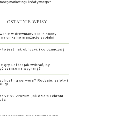
omocą marketingu kreatywnego?
OSTATNIE WPISY
wanie w drewniany stolik nocny:
na unikalne aranżacje sypialni
 to jest, jak obliczyć i co oznaczają
e gry Lotto: jak wybrać, by
yć szanse na wygraną?
st hosting serwera? Rodzaje, zalety i
sługi
st VPN? Zrozum, jak działa i chroni
ość