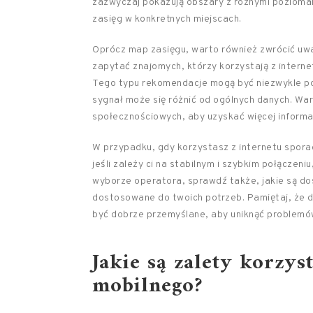
zazwyczaj pokazują obszary z różnymi poziomam
zasięg w konkretnych miejscach.
Oprócz map zasięgu, warto również zwrócić u
zapytać znajomych, którzy korzystają z interne
Tego typu rekomendacje mogą być niezwykle po
sygnał może się różnić od ogólnych danych. Wa
społecznościowych, aby uzyskać więcej informa
W przypadku, gdy korzystasz z internetu sporad
jeśli zależy ci na stabilnym i szybkim połączen
wyborze operatora, sprawdź także, jakie są do
dostosowane do twoich potrzeb. Pamiętaj, że 
być dobrze przemyślane, aby uniknąć problemów
Jakie są zalety korzys
mobilnego?