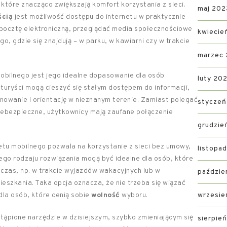
 które znacząco zwiększają komfort korzystania z sieci.
maj 202
ścią
jest możliwość dostępu do internetu w praktycznie
ocztę elektroniczną, przeglądać media społecznościowe
kwiecie
o, gdzie się znajdują – w parku, w kawiarni czy w trakcie
marzec
 mobilnego jest jego idealne dopasowanie dla osób
luty 20
turyści mogą cieszyć się stałym dostępem do informacji,
nowanie i orientację w nieznanym terenie. Zamiast polegać
styczeń
niebezpieczne, użytkownicy mają zaufane połączenie
grudzie
etu mobilnego pozwala na korzystanie z sieci bez umowy,
listopa
Tego rodzaju rozwiązania mogą być idealne dla osób, które
 czas, np. w trakcie wyjazdów wakacyjnych lub w
paździe
eszkania. Taka opcja oznacza, że nie trzeba się wiązać
la osób, które cenią sobie
wolność
wyboru.
wrzesie
tąpione narzędzie w dzisiejszym, szybko zmieniającym się
sierpie