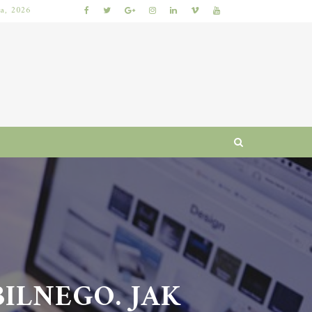
ia, 2026
NAJLEPSZE GRY LOTTO: JAK WYBRAĆ, BY ZWIĘKSZYĆ SZANSE NA WYGRANĄ?
LNEGO. JAK