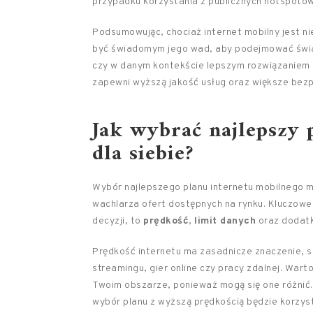
przypadku korzystania z publicznych hotspotów
Podsumowując, chociaż internet mobilny jest n
być świadomym jego wad, aby podejmować świa
czy w danym kontekście lepszym rozwiązaniem ni
zapewni wyższą jakość usług oraz większe bez
Jak wybrać najlepszy 
dla siebie?
Wybór najlepszego planu internetu mobilnego 
wachlarza ofert dostępnych na rynku. Kluczowe
decyzji, to
prędkość
,
limit danych
oraz dodatk
Prędkość internetu ma zasadnicze znaczenie, sz
streamingu, gier online czy pracy zdalnej. Wart
Twoim obszarze, ponieważ mogą się one różnić. 
wybór planu z wyższą prędkością będzie korzyst