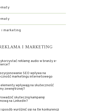
ematy
ematy
 i marketing
REKLAMA I MARKETING
ykorzystać reklamę audio w branży e-
erce?
pozycjonowanie SEO wpływa na
eczność marketingu internetowego
 elementy wpływają na skuteczność
amy zewnętrznej?
prowadzić skuteczną kampanię
amową na LinkedIn?
i sposób wyróżnić się na tle konkurencji