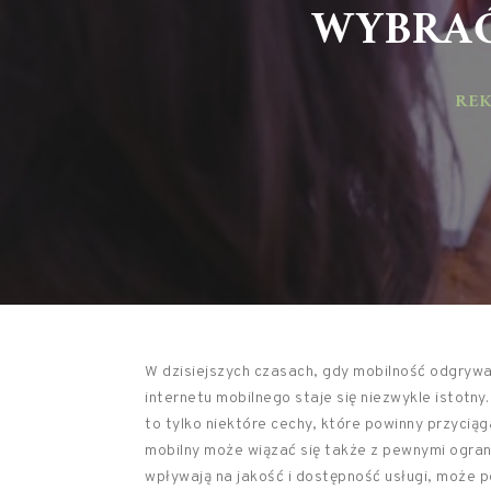
WYBRAĆ
REKL
W dzisiejszych czasach, gdy mobilność odgryw
internetu mobilnego staje się niezwykle istotny
to tylko niektóre cechy, które powinny przyciąg
mobilny może wiązać się także z pewnymi ograni
wpływają na jakość i dostępność usługi, może p