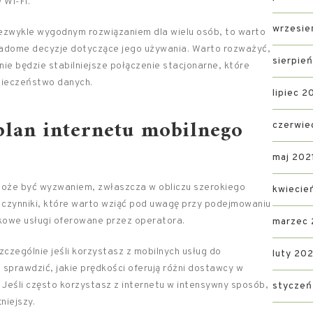
 Wi-Fi.
wrzesie
iezwykle wygodnym rozwiązaniem dla wielu osób, to warto
dome decyzje dotyczące jego używania. Warto rozważyć,
sierpie
e będzie stabilniejsze połączenie stacjonarne, które
pieczeństwo danych.
lipiec 2
plan internetu mobilnego
czerwie
maj 202
może być wyzwaniem, zwłaszcza w obliczu szerokiego
kwiecie
 czynniki, które warto wziąć pod uwagę przy podejmowaniu
owe usługi oferowane przez operatora.
marzec 
czególnie jeśli korzystasz z mobilnych usług do
luty 202
o sprawdzić, jakie prędkości oferują różni dostawcy w
Jeśli często korzystasz z internetu w intensywny sposób,
styczeń
niejszy.