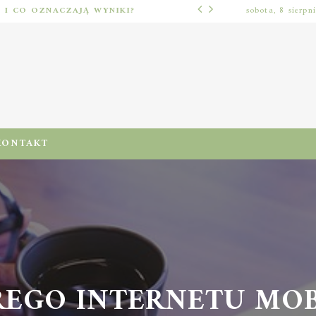
Ć I CO OZNACZAJĄ WYNIKI?
sobota, 8 sierpn
LUŹNE TEMATY
KONTAKT
EGO INTERNETU MOBI