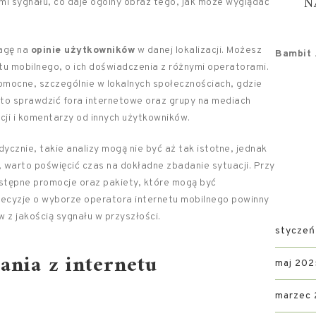
N
i sygnału, co daje ogólny obraz tego, jak może wyglądać
wagę na
opinie użytkowników
w danej lokalizacji. Możesz
Bambit .
tu mobilnego, o ich doświadczenia z różnymi operatorami.
mocne, szczególnie w lokalnych społecznościach, gdzie
rto sprawdzić fora internetowe oraz grupy na mediach
cji i komentarzy od innych użytkowników.
ycznie, takie analizy mogą nie być aż tak istotne, jednak
iu, warto poświęcić czas na dokładne zbadanie sytuacji. Przy
stępne promocje oraz pakiety, które mogą być
decyzje o wyborze operatora internetu mobilnego powinny
 z jakością sygnału w przyszłości.
styczeń
tania z internetu
maj 202
marzec