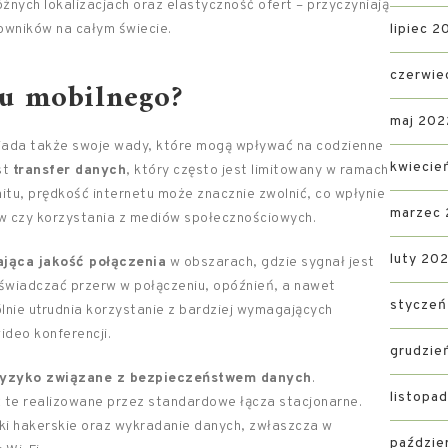
żnych lokalizacjach oraz elastyczność ofert – przyczyniają
owników na całym świecie.
lipiec 2
czerwie
tu mobilnego?
maj 202
osiada także swoje wady, które mogą wpływać na codzienne
kwiecie
st
transfer danych
, który często jest limitowany w ramach
mitu, prędkość internetu może znacznie zwolnić, co wpłynie
marzec
ów czy korzystania z mediów społecznościowych.
luty 20
jąca jakość połączenia
w obszarach, gdzie sygnał jest
świadczać przerw w połączeniu, opóźnień, a nawet
styczeń
lnie utrudnia korzystanie z bardziej wymagających
wideo konferencji.
grudzie
ryzyko związane z bezpieczeństwem danych
.
listopa
ż te realizowane przez standardowe łącza stacjonarne.
ki hakerskie oraz wykradanie danych, zwłaszcza w
paździe