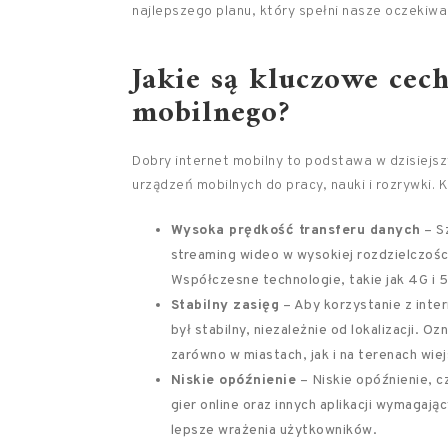
najlepszego planu, który spełni nasze oczekiwa
Jakie są kluczowe cec
mobilnego?
Dobry internet mobilny to podstawa w dzisiejsz
urządzeń mobilnych do pracy, nauki i rozrywki. 
Wysoka prędkość transferu danych
– Sz
streaming wideo w wysokiej rozdzielczości
Współczesne technologie, takie jak 4G i 5
Stabilny zasięg
– Aby korzystanie z inte
był stabilny, niezależnie od lokalizacji. 
zarówno w miastach, jak i na terenach wiej
Niskie opóźnienie
– Niskie opóźnienie, cz
gier online oraz innych aplikacji wymagaj
lepsze wrażenia użytkowników.