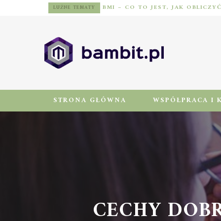
BMI – CO TO JEST, JAK OBLICZY
LUŹNE TEMATY
STRONA GŁÓWNA
WSPÓŁPRACA I 
CECHY DOBR