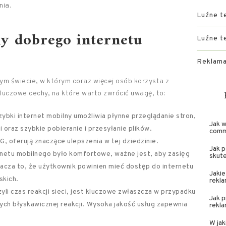
nia.
Luźne t
hy dobrego internetu
Luźne t
Reklama
ym świecie, w którym coraz więcej osób korzysta z
Kluczowe cechy, na które warto zwrócić uwagę, to:
ybki internet mobilny umożliwia płynne przeglądanie stron,
Jak w
 oraz szybkie pobieranie i przesyłanie plików.
comm
G, oferują znaczące ulepszenia w tej dziedzinie.
Jak 
rnetu mobilnego było komfortowe, ważne jest, aby zasięg
skut
Oznacza to, że użytkownik powinien mieć dostęp do internetu
Jakie
skich.
rekl
yli czas reakcji sieci, jest kluczowe zwłaszcza w przypadku
Jak 
ących błyskawicznej reakcji. Wysoka jakość usług zapewnia
rekl
W jak