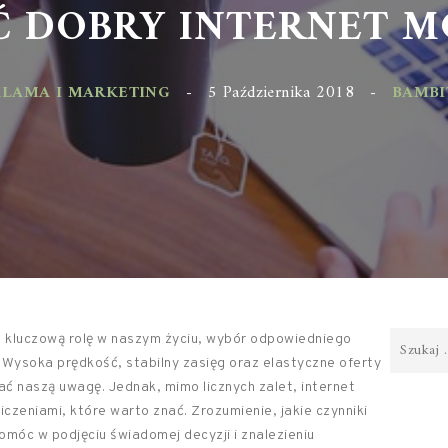
 DOBRY INTERNET MO
AMA I MARKETING
-
5 Października 2018
-
BAMBIT.P
a kluczową rolę w naszym życiu, wybór odpowiedniego
. Wysoka prędkość, stabilny zasięg oraz elastyczne oferty
ać naszą uwagę. Jednak, mimo licznych zalet, internet
czeniami, które warto znać. Zrozumienie, jakie czynniki
omóc w podjęciu świadomej decyzji i znalezieniu