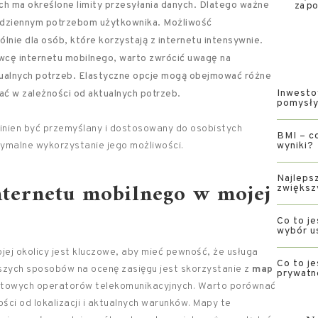
ch ma określone limity przesyłania danych. Dlatego ważne
za p
codziennym potrzebom użytkownika. Możliwość
ólnie dla osób, które korzystają z internetu intensywnie.
wcę internetu mobilnego, warto zwrócić uwagę na
ualnych potrzeb. Elastyczne opcje mogą obejmować różne
Inwesto
ać w zależności od aktualnych potrzeb.
pomysły 
nien być przemyślany i dostosowany do osobistych
BMI – co
ksymalne wykorzystanie jego możliwości.
wyniki?
Najlepsz
internetu mobilnego w mojej
zwiększ
Co to je
wybór u
ej okolicy jest kluczowe, aby mieć pewność, że usługa
Co to je
jszych sposobów na ocenę zasięgu jest skorzystanie z
map
prywatn
netowych operatorów telekomunikacyjnych. Warto porównać
ści od lokalizacji i aktualnych warunków. Mapy te