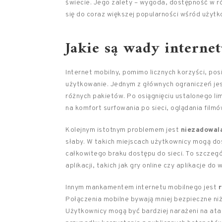
świecie. Jego zalety – wygoda, dostępność w ró
się do coraz większej popularności wśród użytk
Jakie są wady interne
Internet mobilny, pomimo licznych korzyści, p
użytkowanie. Jednym z głównych ograniczeń je
różnych pakietów. Po osiągnięciu ustalonego li
na komfort surfowania po sieci, oglądania film
Kolejnym istotnym problemem jest
niezadowala
słaby. W takich miejscach użytkownicy mogą do
całkowitego braku dostępu do sieci. To szczegó
aplikacji, takich jak gry online czy aplikacje do 
Innym mankamentem internetu mobilnego jest
Połączenia mobilne bywają mniej bezpieczne ni
Użytkownicy mogą być bardziej narażeni na ata