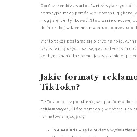
Oprócz trendów, warto również wykorzystać te
narracyjne mogą pomóc w budowaniu głębszej wię
mogą się identyfikować. Stworzenie ciekawej op
do interakcji w komentarzach lub poprzez udost
Warto także postarać się o oryginalność. Authen
Użytkownicy często szukają autentycznych dośw
zdobyć uznanie tak samo, jak wizualnie doprac
Jakie formaty reklam
TikToku?
TikTok to coraz popularniejsza platforma do r
reklamowych
, które pomagają w dotarciu do s
formatów znajdują się:
In-Feed Ads
– są to reklamy wyświetlane 