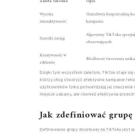
Zaleta TikToka
Opis
Wysoka
Umożliwia bezpośrednią ko
interaktywność
kampanie.
Algorytmy TikToka sprzyja
Szeroki zasięg
obserwujących.
Kreatywność w
Możliwość tworzenia unikal
reklamie
Dzięki tym wszystkim zaletom, TikTok staje si
którzy chcą stworzyć efektywne kampanie rekla
użytkowników tylko potwierdzają jej znaczenie n
miejsce zabawy, ale również efektywna przestr
Jak zdefiniować grupę
Definiowanie grupy docelowej na TikToku jest 