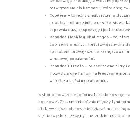
Umożliwiają interakcję z widzami poprzez p
rozwiązaniem dla kampanii, które chcą zw
TopView
– to jedna z najbardziej widoczn
na pełnym ekranie jako pierwsze wideo, kt
zapewnia dużą ekspozycję i jest skutecz
Branded Hashtag Challenges
– to inter
tworzenia własnych treści związanych z 
sposobem na zwiększenie zaangażowania i
wirusowej popularności.
Branded Effects
– to efektowne filtry i
Pozwalają one firmom na kreatywne intera
w natłoku treści na platformie.
Wybór odpowiedniego formatu reklamowego na T
docelowej. Zrozumienie różnic między tymi form
efektywniejsze planowanie działań marketingow
się niezwykle atrakcyjnym narzędziem do promoc