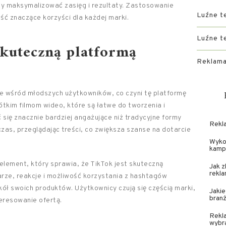
aby maksymalizować zasięg i rezultaty. Zastosowanie
Luźne t
ść znaczące korzyści dla każdej marki.
Luźne t
skuteczną platformą
Reklama
e wśród młodszych użytkowników, co czyni tę platformę
ótkim filmom wideo, które są łatwe do tworzenia i
się znacznie bardziej angażujące niż tradycyjne formy
Rekla
zas, przeglądając treści, co zwiększa szanse na dotarcie
Wyko
kampa
 element, który sprawia, że TikTok jest skuteczną
Jak 
rekl
arze, reakcje i możliwość korzystania z hashtagów
ół swoich produktów. Użytkownicy czują się częścią marki,
Jakie
bran
teresowanie ofertą.
Rekla
wybr