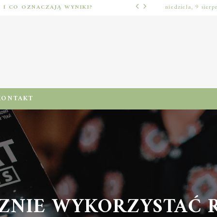
Ć I CO OZNACZAJĄ WYNIKI?
niedziela, 9 sierp
LUŹNE TEMATY
KONTAKT
ZNIE WYKORZYSTAĆ R