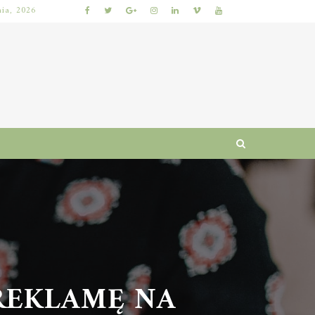
nia, 2026
NAJLEPSZE GRY LOTTO: JAK WYBRAĆ, BY ZWIĘKSZYĆ SZANSE NA WYGRANĄ?
EKLAMĘ NA