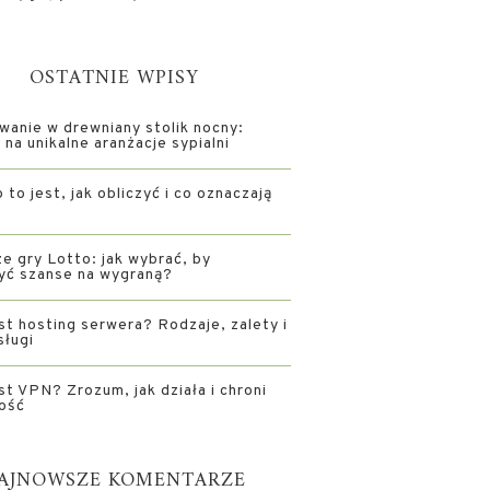
OSTATNIE WPISY
wanie w drewniany stolik nocny:
na unikalne aranżacje sypialni
 to jest, jak obliczyć i co oznaczają
e gry Lotto: jak wybrać, by
yć szanse na wygraną?
st hosting serwera? Rodzaje, zalety i
sługi
st VPN? Zrozum, jak działa i chroni
ość
AJNOWSZE KOMENTARZE