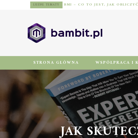
BMI – CO TO JEST, JAK OBLICZY
LUŹNE TEMATY
STRONA GŁÓWNA
WSPÓŁPRACA I 
JAK SKUTEC