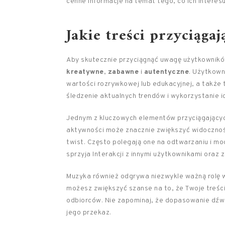
cenne informacje na temat tego, co ich interesuj
Jakie treści przyciąga
Aby skutecznie przyciągnąć uwagę użytkowników 
kreatywne
,
zabawne
i
autentyczne
. Użytkown
wartości rozrywkowej lub edukacyjnej, a także
śledzenie aktualnych trendów i wykorzystanie ic
Jednym z kluczowych elementów przyciągający
aktywności może znacznie zwiększyć widoczność
twist. Często polegają one na odtwarzaniu i mo
sprzyja Interakcji z innymi użytkownikami oraz
Muzyka również odgrywa niezwykle ważną rolę w
możesz zwiększyć szanse na to, że Twoje treśc
odbiorców. Nie zapominaj, że dopasowanie dźw
jego przekaz.