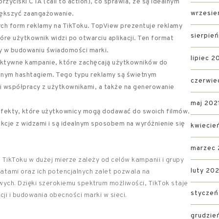
rzyciski CTA (call to action), co sprawia, że są idealnym
wrzesie
iększyć zaangażowanie.
ych form reklamy na TikToku. TopView prezentuje reklamy
sierpie
óre użytkownik widzi po otwarciu aplikacji. Ten format
ny w budowaniu świadomości marki.
lipiec 2
aktywne kampanie, które zachęcają użytkowników do
danym hashtagiem. Tego typu reklamy są świetnym
czerwie
 współpracy z użytkownikami, a także na generowanie
maj 202
 efekty, które użytkownicy mogą dodawać do swoich filmów.
kcje z widzami i są idealnym sposobem na wyróżnienie się
kwiecie
marzec 
ikToku w dużej mierze zależy od celów kampanii i grupy
luty 202
atami oraz ich potencjalnych zalet pozwala na
ych. Dzięki szerokiemu spektrum możliwości, TikTok staje
styczeń
ji i budowania obecności marki w sieci.
grudzie