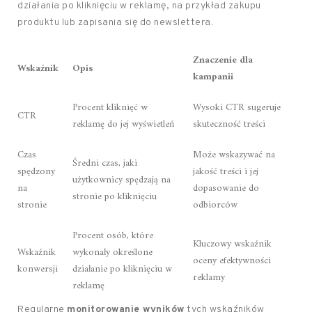
działania po kliknięciu w reklamę, na przykład zakupu
produktu lub zapisania się do newslettera.
Znaczenie dla
Wskaźnik
Opis
kampanii
Procent kliknięć w
Wysoki CTR sugeruje
CTR
reklamę do jej wyświetleń
skuteczność treści
Czas
Może wskazywać na
Średni czas, jaki
spędzony
jakość treści i jej
użytkownicy spędzają na
na
dopasowanie do
stronie po kliknięciu
stronie
odbiorców
Procent osób, które
Kluczowy wskaźnik
Wskaźnik
wykonały określone
oceny efektywności
konwersji
działanie po kliknięciu w
reklamy
reklamę
Regularne
monitorowanie wyników
tych wskaźników