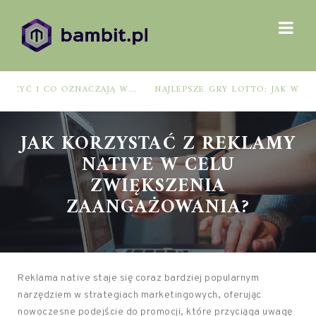
NAJLEPSZE GRY LOTTO: JAK WYBRAĆ, BY ZWIĘKSZYĆ SZANSE NA WYGRANĄ?
JAK KORZYSTAĆ Z REKLAMY
NATIVE W CELU
ZWIĘKSZENIA
ZAANGAŻOWANIA?
Reklama native staje się coraz bardziej popularnym
narzędziem w strategiach marketingowych, oferując
nowoczesne podejście do promocji, które przyciąga uwagę