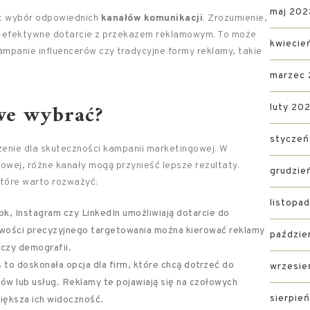
maj 202
st wybór odpowiednich
kanałów komunikacji
. Zrozumienie,
a efektywne dotarcie z przekazem reklamowym. To może
kwiecie
panie influencerów czy tradycyjne formy reklamy, takie
marzec
we wybrać?
luty 20
styczeń
nie dla skuteczności kampanii marketingowej. W
lowej, różne kanały mogą przynieść lepsze rezultaty.
grudzie
które warto rozważyć:
listopa
k, Instagram czy LinkedIn umożliwiają dotarcie do
iwości precyzyjnego targetowania można kierować reklamy
paździe
czy demografii.
to doskonała opcja dla firm, które chcą dotrzeć do
wrzesie
ów lub usług. Reklamy te pojawiają się na czołowych
sierpie
iększa ich widoczność.