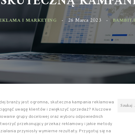
KLAMA I MARKETING
-
26 Marca 2023
-
BAMBIT.PL
żdej branży jest ogromna, skuteczna kampania reklamowa
yciągnąć uwagę klientów i zwiększyć sprzedaż? Kluczowe
finiowanie grupy docelowej oraz wyboru odpowiednich
stworzyć przekonujący przekaz reklamowy i jakie metody
ałania przyniosły wymierne rezultaty. Przygotuj się na