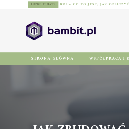
BMI – CO TO JEST, JAK OBLICZY
LUŹNE TEMATY
STRONA GŁÓWNA
WSPÓŁPRACA I 
JAK ZBUDOWAĆ 