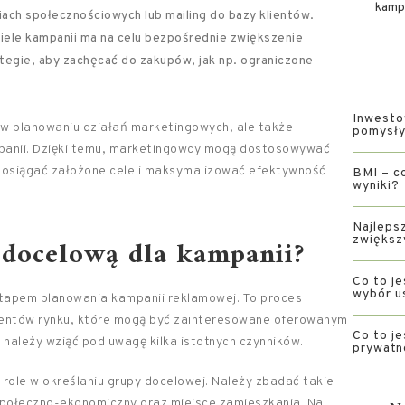
kamp
ach społecznościowych lub mailing do bazy klientów.
iele kampanii ma na celu bezpośrednie zwiększenie
tegie, aby zachęcać do zakupów, jak np. ograniczone
Inwesto
 w planowaniu działań marketingowych, ale także
pomysły 
mpanii. Dzięki temu, marketingowcy mogą dostosowywać
ej osiągać założone cele i maksymalizować efektywność
BMI – co
wyniki?
Najlepsz
 docelową dla kampanii?
zwiększ
Co to je
wybór u
etapem planowania kampanii reklamowej. To proces
gmentów rynku, które mogą być zainteresowane oferowanym
Co to je
 należy wziąć pod uwagę kilka istotnych czynników.
prywatn
ole w określaniu grupy docelowej. Należy zbadać takie
 społeczno-ekonomiczny oraz miejsce zamieszkania. Na