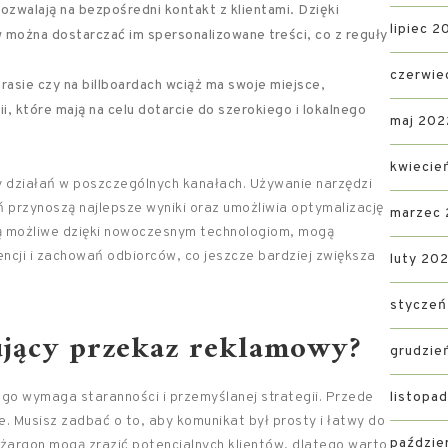
zwalają na bezpośredni kontakt z klientami. Dzięki
lipiec 2
można dostarczać im spersonalizowane treści, co z reguły
czerwie
rasie czy na billboardach wciąż ma swoje miejsce,
, które mają na celu dotarcie do szerokiego i lokalnego
maj 202
kwiecie
 działań w poszczególnych kanałach. Używanie narzędzi
ń przynoszą najlepsze wyniki oraz umożliwia optymalizację
marzec
 są możliwe dzięki nowoczesnym technologiom, mogą
ncji i zachowań odbiorców, co jeszcze bardziej zwiększa
luty 20
styczeń
ujący przekaz reklamowy?
grudzie
o wymaga staranności i przemyślanej strategii. Przede
listopa
. Musisz zadbać o to, aby komunikat był prosty i łatwy do
paździe
 żargon mogą zrazić potencjalnych klientów, dlatego warto