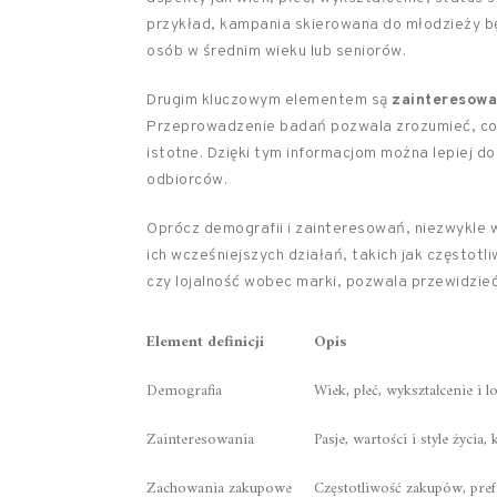
przykład, kampania skierowana do młodzieży bę
osób w średnim wieku lub seniorów.
Drugim kluczowym elementem są
zainteresowa
Przeprowadzenie badań pozwala zrozumieć, co ic
istotne. Dzięki tym informacjom można lepiej 
odbiorców.
Oprócz demografii i zainteresowań, niezwykle
ich wcześniejszych działań, takich jak często
czy lojalność wobec marki, pozwala przewidzi
Element definicji
Opis
Demografia
Wiek, płeć, wykształcenie i l
Zainteresowania
Pasje, wartości i style życia
Zachowania zakupowe
Częstotliwość zakupów, pref