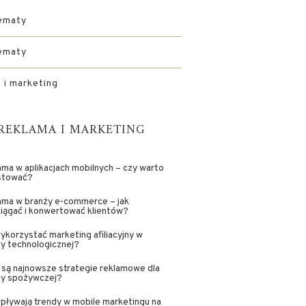
ematy
ematy
 i marketing
REKLAMA I MARKETING
ma w aplikacjach mobilnych – czy warto
stować?
ama w branży e-commerce – jak
iągać i konwertować klientów?
ykorzystać marketing afiliacyjny w
y technologicznej?
 są najnowsze strategie reklamowe dla
ży spożywczej?
pływają trendy w mobile marketingu na