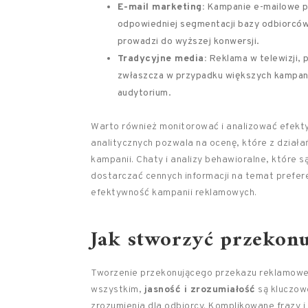
E-mail marketing:
Kampanie e-mailowe po
odpowiedniej segmentacji bazy odbiorców 
prowadzi do wyższej konwersji.
Tradycyjne media:
Reklama w telewizji, p
zwłaszcza w przypadku większych kampanii
audytorium.
Warto również monitorować i analizować efekty
analitycznych pozwala na ocenę, które z działa
kampanii. Chaty i analizy behawioralne, które
dostarczać cennych informacji na temat prefere
efektywność kampanii reklamowych.
Jak stworzyć przekon
Tworzenie przekonującego przekazu reklamoweg
wszystkim,
jasność i zrozumiałość
są kluczowe
zrozumienia dla odbiorcy. Komplikowane frazy i