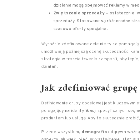
działania mogą obejmować reklamy w medi
Zwiększenie sprzedaży
– ostatecznie, w
sprzedaży. Stosowane są różnorodne stra
czasowo oferty specjalne.
Wyraźnie zdefiniowane cele nie tylko pomagają
umożliwiają późniejszą ocenę skuteczności ka
strategie w trakcie trwania kampanii, aby lepi
działań.
Jak zdefiniować grupę
Definiowanie grupy docelowej jest kluczowym 
polegający na identyfikacji specyficznych se
produktem lub usługą. Aby to skutecznie zrobić,
Przede wszystkim,
demografia
odgrywa ważną r
aspekty jak wiek, płeć, wykształcenie, status