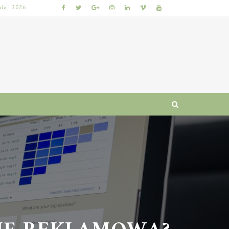
nia, 2026
NAJLEPSZE GRY LOTTO: JAK WYBRAĆ, BY ZWIĘKSZYĆ SZANSE NA WYGRANĄ?
Ę REKLAMOWĄ?