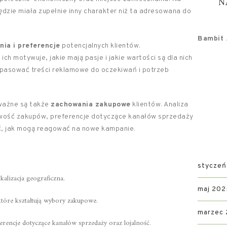
N
dzie miała zupełnie inny charakter niż ta adresowana do
Bambit .
nia i preferencje
potencjalnych klientów.
h motywuje, jakie mają pasje i jakie wartości są dla nich
dopasować treści reklamowe do oczekiwań i potrzeb
 ważne są także
zachowania zakupowe
klientów. Analiza
tliwość zakupów, preferencje dotyczące kanałów sprzedaży
eć, jak mogą reagować na nowe kampanie.
styczeń
okalizacja geograficzna.
maj 202
, które kształtują wybory zakupowe.
marzec
erencje dotyczące kanałów sprzedaży oraz lojalność.