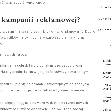
 Ci wyprzedzić konkurencję!
Luźne t
e kampanii reklamowej?
Luźne t
Reklama
ierwszym i najważniejszym krokiem w jej planowaniu. Dobre
e wysiłków na tym, co najważniejsze dla marki oraz
ych.
lamowych należą:
Rekla
inwe
nia ma na celu dotarcie do jak najszerszego grona
arki czy produktu. Im więcej osób usłyszy o marce, tym
Rekl
przyc
panii skupia się na działaniu zmierzającym do zdobycia
Jak w
branż
 poprzez promocje, zniżki lub oferty skierowane do
Jakie
bran
ie często mają na celu wprowadzenie na rynek nowych
 widoczności wśród obecnych klientów. Tego rodzaju
Jak w