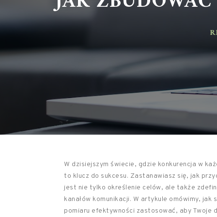
RE
W dzisiejszym świecie, gdzie konkurencja w ka
to klucz do sukcesu. Zastanawiasz się, jak prz
jest nie tylko określenie celów, ale także zde
kanałów komunikacji. W artykule omówimy, jak 
pomiaru efektywności zastosować, aby Twoje dzi