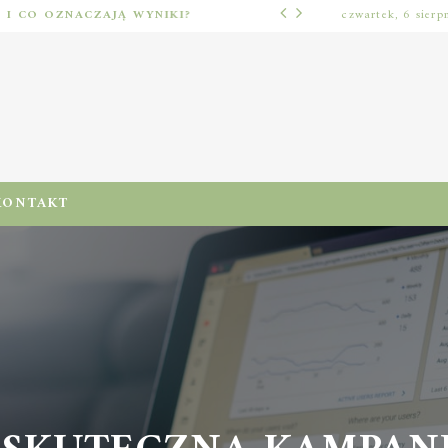
Ć I CO OZNACZAJĄ WYNIKI?
czwartek, 6 sierp
LUŹNE TEMATY
KONTAKT
SKUTECZNĄ KAMPANI