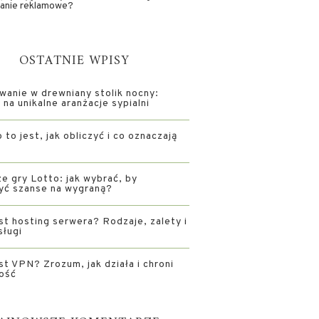
anie reklamowe?
OSTATNIE WPISY
wanie w drewniany stolik nocny:
na unikalne aranżacje sypialni
 to jest, jak obliczyć i co oznaczają
e gry Lotto: jak wybrać, by
yć szanse na wygraną?
st hosting serwera? Rodzaje, zalety i
sługi
st VPN? Zrozum, jak działa i chroni
ość