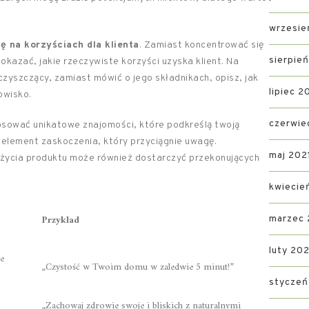
wrzesie
ię na korzyściach dla klienta
. Zamiast koncentrować się
sierpie
pokazać, jakie rzeczywiste korzyści uzyska klient. Na
czyszczący, zamiast mówić o jego składnikach, opisz, jak
lipiec 2
owisko.
czerwie
tosować unikatowe znajomości, które podkreślą twoją
 element zaskoczenia, który przyciągnie uwagę.
maj 202
 użycia produktu może również dostarczyć przekonujących
kwiecie
Przykład
marzec 
luty 202
e
„Czystość w Twoim domu w zaledwie 5 minut!”
styczeń
„Zachowaj zdrowie swoje i bliskich z naturalnymi