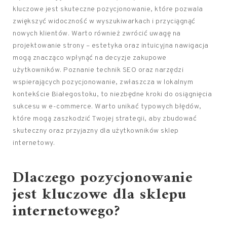
kluczowe jest skuteczne pozycjonowanie, które pozwala
zwiększyć widoczność w wyszukiwarkach i przyciągnąć
nowych klientów. Warto również zwrócić uwagę na
projektowanie strony – estetyka oraz intuicyjna nawigacja
mogą znacząco wpłynąć na decyzje zakupowe
użytkowników. Poznanie technik SEO oraz narzędzi
wspierających pozycjonowanie, zwłaszcza w lokalnym
kontekście Białegostoku, to niezbędne kroki do osiągnięcia
sukcesu w e-commerce. Warto unikać typowych błędów,
które mogą zaszkodzić Twojej strategii, aby zbudować
skuteczny oraz przyjazny dla użytkowników sklep
internetowy.
Dlaczego pozycjonowanie
jest kluczowe dla sklepu
internetowego?