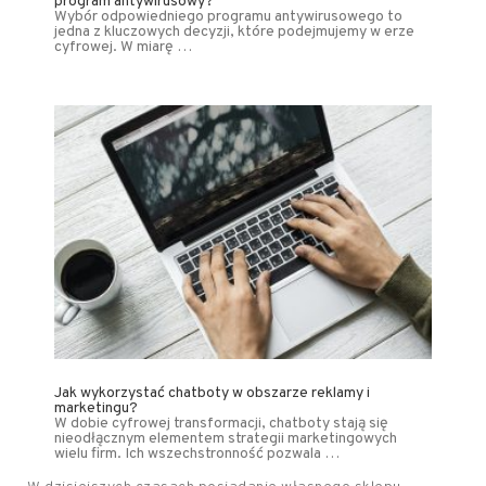
program antywirusowy?
Wybór odpowiedniego programu antywirusowego to
jedna z kluczowych decyzji, które podejmujemy w erze
cyfrowej. W miarę …
Jak wykorzystać chatboty w obszarze reklamy i
marketingu?
W dobie cyfrowej transformacji, chatboty stają się
nieodłącznym elementem strategii marketingowych
wielu firm. Ich wszechstronność pozwala …