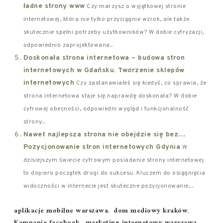
ładne strony www
Czy marzysz o wyjątkowej stronie
internetowej, która nie tylko przyciągnie wzrok, ale także
skutecznie spełni potrzeby użytkowników? W dobie cyfryzacji,
odpowiednio zaprojektowana...
Doskonała strona internetowa – budowa stron
internetowych w Gdańsku. Tworzenie sklepów
internetowych
Czy zastanawiałeś się kiedyś, co sprawia, że
strona internetowa staje się naprawdę doskonała? W dobie
cyfrowej obecności, odpowiedni wygląd i funkcjonalność
strony...
Nawet najlepsza strona nie obejdzie się bez…
Pozycjonowanie stron internetowych Gdynia
W
dzisiejszym świecie cyfrowym posiadanie strony internetowej
to dopiero początek drogi do sukcesu. Kluczem do osiągnięcia
widoczności w internecie jest skuteczne pozycjonowanie,...
Tags:
aplikacje mobilne warszawa
,
dom mediowy kraków
,
Kampanie facebook
,
marketing internetowy warszawa
,