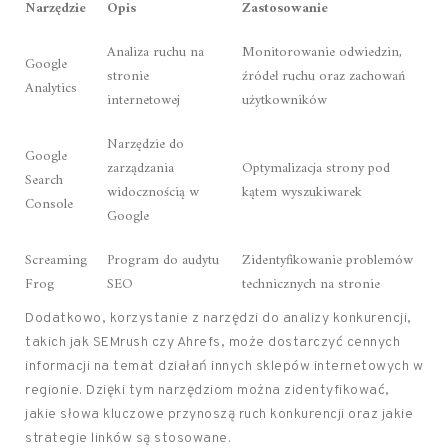
Narzędzie
Opis
Zastosowanie
Analiza ruchu na
Monitorowanie odwiedzin,
Google
stronie
źródeł ruchu oraz zachowań
Analytics
internetowej
użytkowników
Narzędzie do
Google
zarządzania
Optymalizacja strony pod
Search
widocznością w
kątem wyszukiwarek
Console
Google
Screaming
Program do audytu
Zidentyfikowanie problemów
Frog
SEO
technicznych na stronie
Dodatkowo, korzystanie z narzędzi do analizy konkurencji,
takich jak SEMrush czy Ahrefs, może dostarczyć cennych
informacji na temat działań innych sklepów internetowych w
regionie. Dzięki tym narzędziom można zidentyfikować,
jakie słowa kluczowe przynoszą ruch konkurencji oraz jakie
strategie linków są stosowane.