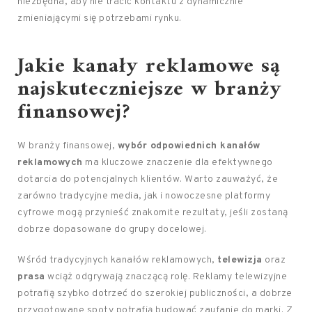
niezbędna, aby nie tracić kontaktu z dynamicznie
zmieniającymi się potrzebami rynku.
Jakie kanały reklamowe są
najskuteczniejsze w branży
finansowej?
W branży finansowej,
wybór odpowiednich kanałów
reklamowych
ma kluczowe znaczenie dla efektywnego
dotarcia do potencjalnych klientów. Warto zauważyć, że
zarówno tradycyjne media, jak i nowoczesne platformy
cyfrowe mogą przynieść znakomite rezultaty, jeśli zostaną
dobrze dopasowane do grupy docelowej.
Wśród tradycyjnych kanałów reklamowych,
telewizja
oraz
prasa
wciąż odgrywają znaczącą rolę. Reklamy telewizyjne
potrafią szybko dotrzeć do szerokiej publiczności, a dobrze
przygotowane spoty potrafią budować zaufanie do marki. Z