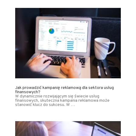
Jak prowadzić kampanię reklamową dla sektora usług
finansowych?
W dynamicznie rozwijającym się świecie usług
finansowych, skuteczna kampania reklamowa może
stanowić klucz do sukcesu. W …