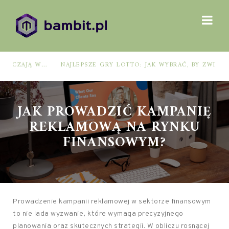
NAJLEPSZE GRY LOTTO: JAK WYBRAĆ, BY ZWIĘKSZYĆ SZANSE NA WYGRANĄ?
JAK PROWADZIĆ KAMPANIĘ
REKLAMOWĄ NA RYNKU
FINANSOWYM?
Prowadzenie kampanii reklamowej w sektorze finansowym
to nie lada wyzwanie, które wymaga precyzyjnego
planowania oraz skutecznych strategii. W obliczu rosnącej