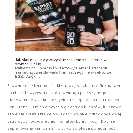
Jak skutecznie wykorzystać reklamę na LinkedIn w
promocji usług?
Reklama na LinkedIn to kluczowy element strategii
marketingowej dla wielu firm, szczególnie w sektorze
B2B. Dzięki …
Prowadzenie kampanii reklamowej w sektorze finansowym
to nie lada wyzwanie, które wymaga precyzyjnego
planowania oraz skutecznych strategii. W obliczu rosnącej
konkurencji i zmieniających się potrzeb klientów, kluczowe
staje się określenie celów, zdefiniowanie grupy docelowej
oraz wybór odpowiednich kanałów komunikacji. Dobrze
zaplanowana kampania nie tylko zwiększa świadomość