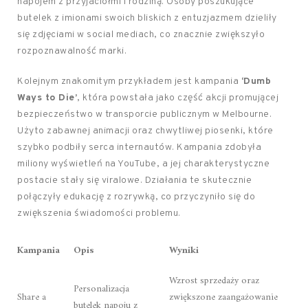
napojem z przyjaciółmi i rodziną. Osoby poszukujące
butelek z imionami swoich bliskich z entuzjazmem dzieliły
się zdjęciami w social mediach, co znacznie zwiększyło
rozpoznawalność marki.
Kolejnym znakomitym przykładem jest kampania
‘Dumb
Ways to Die’
, która powstała jako część akcji promującej
bezpieczeństwo w transporcie publicznym w Melbourne.
Użyto zabawnej animacji oraz chwytliwej piosenki, które
szybko podbiły serca internautów. Kampania zdobyła
miliony wyświetleń na YouTube, a jej charakterystyczne
postacie stały się viralowe. Działania te skutecznie
połączyły edukację z rozrywką, co przyczyniło się do
zwiększenia świadomości problemu.
Kampania
Opis
Wyniki
Wzrost sprzedaży oraz
Personalizacja
Share a
zwiększone zaangażowanie
butelek napoju z