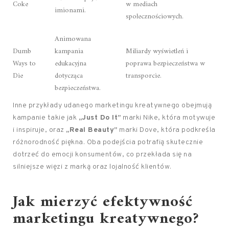
Coke
w mediach
imionami.
społecznościowych.
Animowana
Dumb
kampania
Miliardy wyświetleń i
Ways to
edukacyjna
poprawa bezpieczeństwa w
Die
dotycząca
transporcie.
bezpieczeństwa.
Inne przykłady udanego marketingu kreatywnego obejmują
kampanie takie jak
„Just Do It”
marki Nike, która motywuje
i inspiruje, oraz
„Real Beauty”
marki Dove, która podkreśla
różnorodność piękna. Oba podejścia potrafią skutecznie
dotrzeć do emocji konsumentów, co przekłada się na
silniejsze więzi z marką oraz lojalność klientów.
Jak mierzyć efektywność
marketingu kreatywnego?