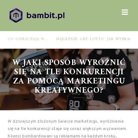
NAJLEPSZE GRY LOTTO: JAK WYBRAĆ, BY ZWIĘKSZYĆ SZANSE NA WYGRANĄ?
W JAKI SPOSÓB WYRÓŻNIĆ
SIĘ NA TLE KONKURENCJI
ZA POMOCĄ MARKETINGU
KREATYWNEGO?
W dzisiejszym złożonym świecie marketingu, wyróżnienie
się na tle konkurencji staje się coraz większym wyzwaniem.
Klienci bombardowani są reklamami na każdym kroku,