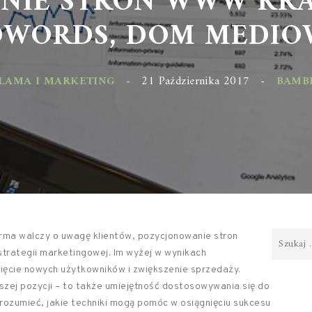
WORDS, DOM MEDIOW
AMA I MARKETING
-
21 Października 2017
-
BAMBIT.
irma walczy o uwagę klientów, pozycjonowanie stron
trategii marketingowej. Im wyżej w wynikach
ięcie nowych użytkowników i zwiększenie sprzedaży.
szej pozycji – to także umiejętność dostosowywania się do
zrozumieć, jakie techniki mogą pomóc w osiągnięciu sukcesu