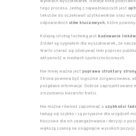
wynikach wyszukiwarek. Istnieje kilka podstaw
tego procesu. Jedną z najważniejszych jest
opt
tekstów do oczekiwań użytkowników oraz wyszu
odpowiednich
słów kluczowych
, które powinny
Kolejną istotną techniką jest
budowanie linków
źródeł są sygnałem dla wyszukiwarek, że nasza 
Warto starać się zdobywać linki poprzez publik
aktywność w mediach społecznościowych.
Nie mniej ważna jest
poprawa struktury stron
Strona powinna być logicznie zorganizowana, a
pożądane informacje. Dobrze zaprojektowane 
zrozumieniu hierarchii treści.
Nie można również zapominać o
szybkości ład
ładują się szybko i są przyjazne dla urządzeń 
kluczowe dla ich zaangażowania i decyzji o poz
większą szansę na osiągnięcie wysokich pozycji