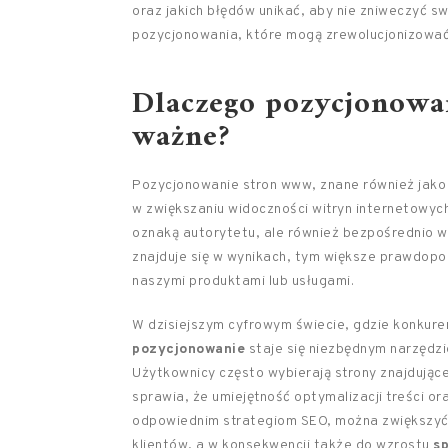
oraz jakich błędów unikać, aby nie zniweczyć sw
pozycjonowania, które mogą zrewolucjonizować
Dlaczego pozycjonowa
ważne?
Pozycjonowanie stron www, znane również jako 
w zwiększaniu widoczności witryn internetowych
oznaką autorytetu, ale również bezpośrednio wp
znajduje się w wynikach, tym większe prawdopod
naszymi produktami lub usługami.
W dzisiejszym cyfrowym świecie, gdzie konkure
pozycjonowanie
staje się niezbędnym narzędzi
Użytkownicy często wybierają strony znajdujące
sprawia, że umiejętność optymalizacji treści or
odpowiednim strategiom SEO, można zwiększyć 
klientów, a w konsekwencji także do wzrostu
s