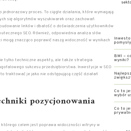
sekto
o jednorazowy proces. To ciągłe działania, które wymagają
cych się algorytmów wyszukiwarek oraz zachowań
 budowanie linków i dbałość o doświadczenia użytkowników
skutecznego SEO. Również, odpowiednia analiza słów
Inwesto
ści mogą znacząco poprawić naszą widoczność w wynikach
pomysły 
BMI – co
 tylko techniczne aspekty, ale także strategia
wyniki?
ługofalowego sukcesu przedsiębiorstwa. Inwestycje w SEO
Najlepsz
o traktować je jako nie odstępującą część działań
zwiększ
Co to je
wybór u
echniki pozycjonowania
Co to je
prywatn
 którego celem jest poprawa widoczności witryny w