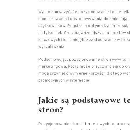
Warto zauważyć, że pozycjonowanie to nie tylk
monitorowania i dostosowywania do zmieniają
użytkowników. Regularna optymalizacja treści,
to tylko niektóre z najważniejszych aspektów 
kluczowych i ich umiejętne zastosowanie w tre
wyszukiwania.
Podsumowując, pozycjonowanie stron www to nie
marketingowa, która może przyczynić się do d
mogą przynieść wymierne korzyści, dlatego wart
promocyjnych w internecie.
Jakie są podstawowe t
stron?
Pozycjonowanie stron internetowych to proces,