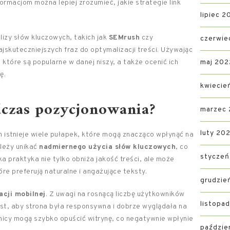
nformacjom można lepiej zrozumieć, jakie strategie link
lipiec 2
izy słów kluczowych, takich jak
SEMrush
czy
czerwie
ajskuteczniejszych fraz do optymalizacji treści. Używając
które są popularne w danej niszy, a także ocenić ich
maj 202
ę.
kwiecie
dczas pozycjonowania?
marzec
luty 20
 istnieje wiele pułapek, które mogą znacząco wpłynąć na
leży unikać
nadmiernego użycia słów kluczowych
, co
styczeń
a praktyka nie tylko obniża jakość treści, ale może
e preferują naturalne i angażujące teksty.
grudzie
acji mobilnej
. Z uwagi na rosnącą liczbę użytkowników
listopa
est, aby strona była responsywna i dobrze wyglądała na
icy mogą szybko opuścić witrynę, co negatywnie wpłynie
paździe