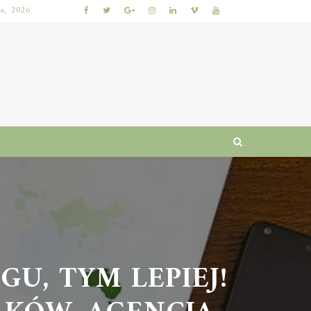
ia, 2026
NAJLEPSZE GRY LOTTO: JAK WYBRAĆ, BY ZWIĘKSZYĆ SZANSE NA WYGRANĄ?
, TYM LEPIEJ!
ÓW. AGENCJA