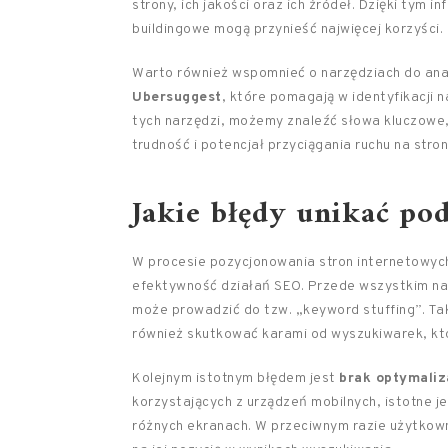
strony, ich jakości oraz ich źródeł. Dzięki tym i
buildingowe mogą przynieść najwięcej korzyści.
Warto również wspomnieć o narzędziach do anal
Ubersuggest
, które pomagają w identyfikacji n
tych narzędzi, możemy znaleźć słowa kluczowe, 
trudność i potencjał przyciągania ruchu na stron
Jakie błędy unikać po
W procesie pozycjonowania stron internetowych
efektywność działań SEO. Przede wszystkim na
może prowadzić do tzw. „keyword stuffing”. Tak
również skutkować karami od wyszukiwarek, któr
Kolejnym istotnym błędem jest
brak optymaliz
korzystających z urządzeń mobilnych, istotne j
różnych ekranach. W przeciwnym razie użytkown