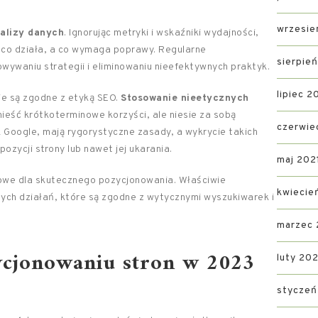
wrzesie
alizy danych
. Ignorując metryki i wskaźniki wydajności,
 co działa, a co wymaga poprawy. Regularne
sierpie
waniu strategii i eliminowaniu nieefektywnych praktyk.
lipiec 2
ie są zgodne z etyką SEO.
Stosowanie nieetycznych
nieść krótkoterminowe korzyści, ale niesie za sobą
czerwie
 Google, mają rygorystyczne zasady, a wykrycie takich
ozycji strony lub nawet jej ukarania.
maj 202
zowe dla skutecznego pozycjonowania. Właściwie
kwiecie
h działań, które są zgodne z wytycznymi wyszukiwarek i
marzec 
ycjonowaniu stron w 2023
luty 202
styczeń