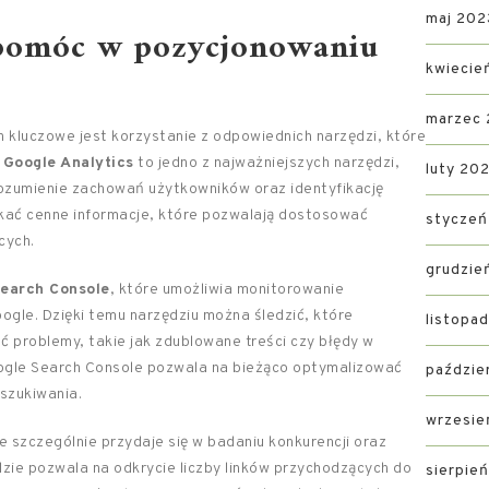
maj 202
 pomóc w pozycjonowaniu
kwiecie
marzec
 kluczowe jest korzystanie z odpowiednich narzędzi, które
.
Google Analytics
to jedno z najważniejszych narzędzi,
luty 20
zrozumienie zachowań użytkowników oraz identyfikację
skać cenne informacje, które pozwalają dostosować
styczeń
cych.
grudzie
earch Console
, które umożliwia monitorowanie
ogle. Dzięki temu narzędziu można śledzić, które
listopa
ć problemy, takie jak zdublowane treści czy błędy w
oogle Search Console pozwala na bieżąco optymalizować
paździe
yszukiwania.
wrzesie
re szczególnie przydaje się w badaniu konkurencji oraz
dzie pozwala na odkrycie liczby linków przychodzących do
sierpie