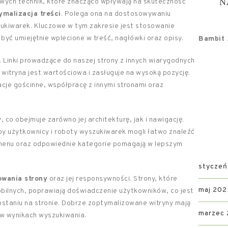
N
owych technik, które znacząco wpływają na skuteczność
ymalizacja treści
. Polega ona na dostosowywaniu
kiwarek. Kluczowe w tym zakresie jest stosowanie
 być umiejętnie wplecione w treść, nagłówki oraz opisy.
Bambit .
. Linki prowadzące do naszej strony z innych wiarygodnych
witryna jest wartościowa i zasługuje na wysoką pozycję.
acje gościnne, współpracę z innymi stronami oraz
y
, co obejmuje zarówno jej architekturę, jak i nawigację.
by użytkownicy i roboty wyszukiwarek mogli łatwo znaleźć
menu oraz odpowiednie kategorie pomagają w lepszym
styczeń
owania strony
oraz jej responsywności. Strony, które
maj 202
mobilnych, poprawiają doświadczenie użytkowników, co jest
ostaniu na stronie. Dobrze zoptymalizowane witryny mają
marzec
 w wynikach wyszukiwania.