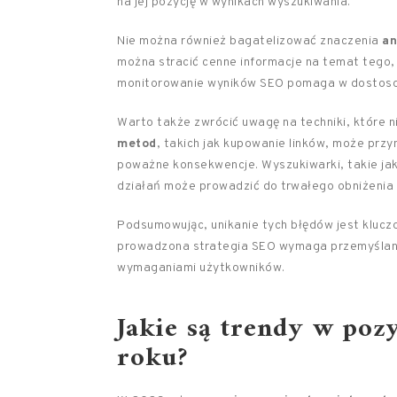
na jej pozycję w wynikach wyszukiwania.
Nie można również bagatelizować znaczenia
an
można stracić cenne informacje na temat tego,
monitorowanie wyników SEO pomaga w dostosowy
Warto także zwrócić uwagę na techniki, które n
metod
, takich jak kupowanie linków, może przy
poważne konsekwencje. Wyszukiwarki, takie jak
działań może prowadzić do trwałego obniżenia p
Podsumowując, unikanie tych błędów jest kluc
prowadzona strategia SEO wymaga przemyślanyc
wymaganiami użytkowników.
Jakie są trendy w poz
roku?