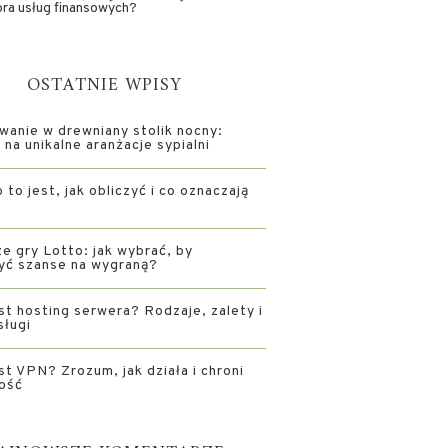
ra usług finansowych?
OSTATNIE WPISY
wanie w drewniany stolik nocny:
na unikalne aranżacje sypialni
 to jest, jak obliczyć i co oznaczają
e gry Lotto: jak wybrać, by
yć szanse na wygraną?
st hosting serwera? Rodzaje, zalety i
sługi
st VPN? Zrozum, jak działa i chroni
ość