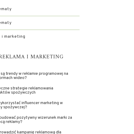
ematy
ematy
 i marketing
REKLAMA I MARKETING
 są trendy w reklamie programowej na
formach wideo?
czne strategie reklamowania
uktów spożywczych
ykorzystać influencer marketing w
ży spożywczej?
zbudować pozytywny wizerunek marki za
cą reklamy?
prowadzić kampanię reklamową dla