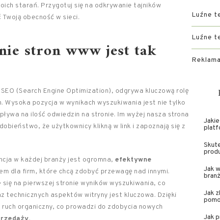
oich starań. Przygotuj się na odkrywanie tajników
Luźne t
 Twoją obecność w sieci.
Luźne t
nie stron www jest tak
Reklama
SEO (Search Engine Optimization), odgrywa kluczową rolę
. Wysoka pozycja w wynikach wyszukiwania jest nie tylko
ływa na ilość odwiedzin na stronie. Im wyżej nasza strona
Jakie
obieństwo, że użytkownicy klikną w link i zapoznają się z
plat
Skute
prod
ncja w każdej branży jest ogromna,
efektywne
Jak w
em dla firm, które chcą zdobyć przewagę nad innymi.
bran
 się na pierwszej stronie wyników wyszukiwania, co
Jak 
az technicznych aspektów witryny jest kluczowa. Dzięki
pomo
ruch organiczny, co prowadzi do zdobycia nowych
Jak 
przedaży
.