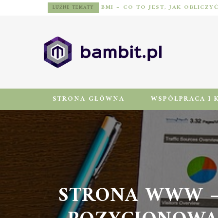
BMI – CO TO JEST, JAK OBLICZY
LUŹNE TEMATY
STRONA GŁÓWNA
WSPÓŁPRACA I 
STRONA WWW – 
POZYCJONOWAN