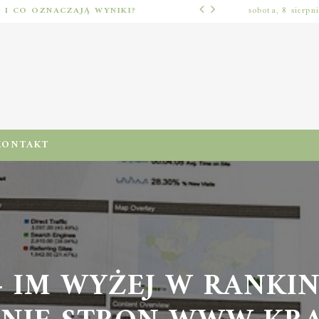
Ć I CO OZNACZAJĄ WYNIKI?
sobota, 8 sierpn
LUŹNE TEMATY
KONTAKT
IM WYŻEJ W RANKINGU
IE STRON WWW KRAK