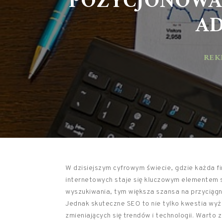
AD
REKL
W dzisiejszym cyfrowym świecie, gdzie każda f
internetowych staje się kluczowym elementem s
wyszukiwania, tym większa szansa na przyciągn
Jednak skuteczne SEO to nie tylko kwestia wyż
zmieniających się trendów i technologii. Warto 