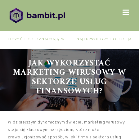
NAJLEPSZE GRY LOTTO: JAK WYBRAĆ, BY ZWIĘKSZYĆ SZANSE NA WYGRANĄ?
JAK WYKORZYSTAĆ
MARKETING WIRUSOWY W
SEKTORZE USŁUG
FINANSOWYCH?
W dzisiejszym dynamicznym świecie, marketing wirusowy
staje się kluczowym narzędziem, które może
zrewolucjonizować sposób, w jaki firmy z sektora usług