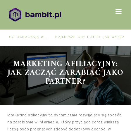
NAJLEPSZE GRY LOTTO: JAK WYBRAĆ, BY ZWIĘKSZYĆ SZANSE NA WYGRANĄ?
MARKETING AFILIACYJNY:
JAK ZACZĄĆ ZARABIAĆ JAKO
PARTNER?
Marketing afiliacyjny to dynamicznie rozwijający się sposób
na zarabianie w internecie, który przyciąga coraz większą
liczbę osób pragnących zdobyć dodatkowy dochód. W