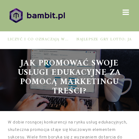
NAJLEPSZE GRY LOTTO: JAK WYBRAĆ, BY ZWIĘKSZYĆ SZANSE NA WYGRANĄ?
JAK PROMOWAĆ SWOJE
USŁUGI EDUKACYJNE ZA
POMOCĄ MARKETINGU
TREŚCI?
W dobie rosnącej konkurencji na rynku usług edukacyjnych,
skuteczna promocja staje się kluczowym elementem
sukcesu. Wiele firm boryka się z wyzwaniem dotarcia do