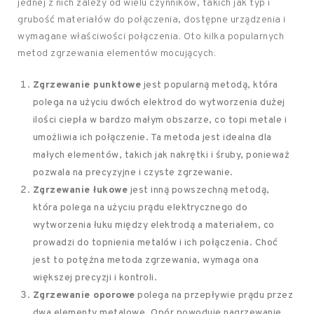
jednej z nich zależy od wielu czynników, takich jak typ i
grubość materiałów do połączenia, dostępne urządzenia i
wymagane właściwości połączenia. Oto kilka popularnych
metod zgrzewania elementów mocujących:
Zgrzewanie punktowe
jest popularną metodą, która
polega na użyciu dwóch elektrod do wytworzenia dużej
ilości ciepła w bardzo małym obszarze, co topi metale i
umożliwia ich połączenie. Ta metoda jest idealna dla
małych elementów, takich jak nakrętki i śruby, ponieważ
pozwala na precyzyjne i czyste zgrzewanie.
Zgrzewanie łukowe
jest inną powszechną metodą,
która polega na użyciu prądu elektrycznego do
wytworzenia łuku między elektrodą a materiałem, co
prowadzi do topnienia metalów i ich połączenia. Choć
jest to potężna metoda zgrzewania, wymaga ona
większej precyzji i kontroli.
Zgrzewanie oporowe
polega na przepływie prądu przez
dwa elementy metalowe. Opór powoduje nagrzewanie