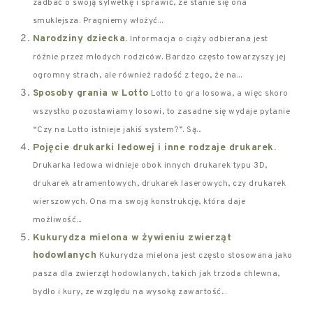
zadbać o swoją sylwetkę i sprawić, że stanie się ona
smuklejsza. Pragniemy włożyć...
Narodziny dziecka.
Informacja o ciąży odbierana jest
różnie przez młodych rodziców. Bardzo często towarzyszy jej
ogromny strach, ale również radość z tego, że na...
Sposoby grania w Lotto
Lotto to gra losowa, a więc skoro
wszystko pozostawiamy losowi, to zasadne się wydaje pytanie
“Czy na Lotto istnieje jakiś system?”. Są...
Pojęcie drukarki ledowej i inne rodzaje drukarek.
Drukarka ledowa widnieje obok innych drukarek typu 3D,
drukarek atramentowych, drukarek laserowych, czy drukarek
wierszowych. Ona ma swoją konstrukcję, która daje
możliwość...
Kukurydza mielona w żywieniu zwierząt
hodowlanych
Kukurydza mielona jest często stosowana jako
pasza dla zwierząt hodowlanych, takich jak trzoda chlewna,
bydło i kury, ze względu na wysoką zawartość...