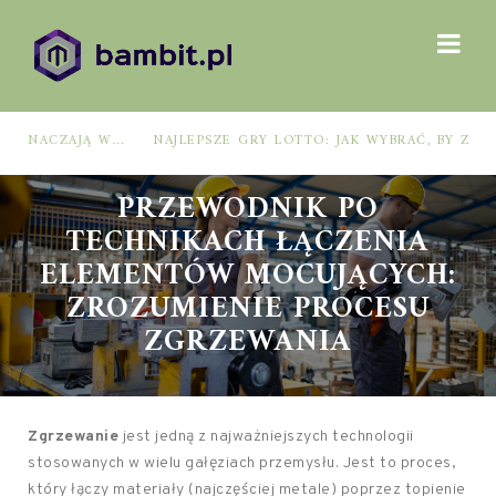
NAJLEPSZE GRY LOTTO: JAK WYBRAĆ, BY ZWIĘKSZYĆ SZANSE NA WYGRANĄ?
PRZEWODNIK PO
TECHNIKACH ŁĄCZENIA
ELEMENTÓW MOCUJĄCYCH:
ZROZUMIENIE PROCESU
ZGRZEWANIA
Zgrzewanie
jest jedną z najważniejszych technologii
stosowanych w wielu gałęziach przemysłu. Jest to proces,
który łączy materiały (najczęściej metale) poprzez topienie