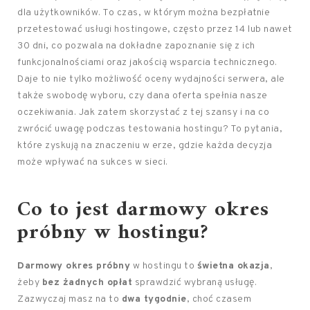
dla użytkowników. To czas, w którym można bezpłatnie
przetestować usługi hostingowe, często przez 14 lub nawet
30 dni, co pozwala na dokładne zapoznanie się z ich
funkcjonalnościami oraz jakością wsparcia technicznego.
Daje to nie tylko możliwość oceny wydajności serwera, ale
także swobodę wyboru, czy dana oferta spełnia nasze
oczekiwania. Jak zatem skorzystać z tej szansy i na co
zwrócić uwagę podczas testowania hostingu? To pytania,
które zyskują na znaczeniu w erze, gdzie każda decyzja
może wpływać na sukces w sieci.
Co to jest darmowy okres
próbny w hostingu?
Darmowy okres próbny
w hostingu to
świetna okazja
,
żeby
bez żadnych opłat
sprawdzić wybraną usługę.
Zazwyczaj masz na to
dwa tygodnie
, choć czasem