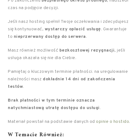
Po zakończeniu
bezpłatnego okresu próbnego
, nadszedł
czas na podjęcie decyzji.
Jeśli nasz hosting spełnił Twoje oczekiwania i zdecydujesz
się kontynuować,
wystarczy opłacić usługę
. Gwarantuje
to
nieprzerwany dostęp do serwera
.
Masz również możliwość
bezkosztowej rezygnacji
, jeśli
usługa okazała się nie dla Ciebie.
Pamiętaj o kluczowym terminie płatności: na uregulowanie
należności masz
dokładnie 14 dni od zakończenia
testów
.
Brak płatności w tym terminie oznacza
natychmiastową utratę dostępu do usługi
.
Materiał powstał na podstawie danych od
opinie o hostido
.
W Temacie Również: