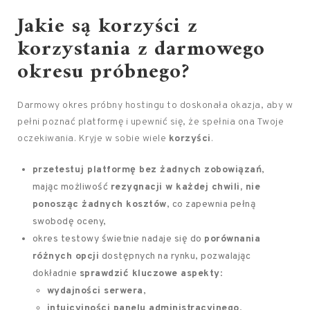
Jakie są korzyści z
korzystania z darmowego
okresu próbnego?
Darmowy okres próbny hostingu to doskonała okazja, aby w
pełni poznać platformę i upewnić się, że spełnia ona Twoje
oczekiwania. Kryje w sobie wiele
korzyści
.
przetestuj platformę bez żadnych zobowiązań
,
mając możliwość
rezygnacji w każdej chwili, nie
ponosząc żadnych kosztów
, co zapewnia pełną
swobodę oceny,
okres testowy świetnie nadaje się do
porównania
różnych opcji
dostępnych na rynku, pozwalając
dokładnie
sprawdzić kluczowe aspekty
:
wydajności serwera
,
intuicyjności panelu administracyjnego
,