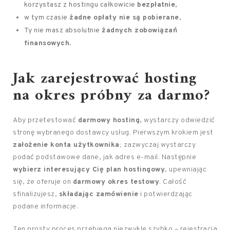
korzystasz z hostingu całkowicie
bezpłatnie
,
w tym czasie
żadne opłaty nie są pobierane
,
Ty nie masz absolutnie
żadnych zobowiązań
finansowych
.
Jak zarejestrować hosting
na okres próbny za darmo?
Aby przetestować
darmowy hosting
, wystarczy odwiedzić
stronę wybranego dostawcy usług. Pierwszym krokiem jest
założenie konta użytkownika
; zazwyczaj wystarczy
podać podstawowe dane, jak adres e-mail. Następnie
wybierz interesujący Cię plan hostingowy
, upewniając
się, że oferuje on
darmowy okres testowy
. Całość
sfinalizujesz,
składając zamówienie
i potwierdzając
podane informacje.
Ten prosty proces przebiega niezwykle szybko – rejestracja