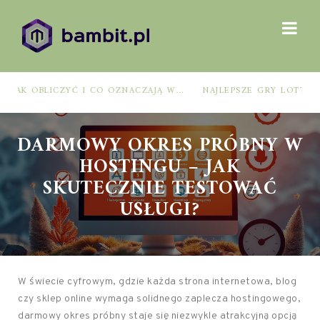
BMI – CO TO JEST, JAK OBLICZYĆ I CO OZNACZAJĄ WYNIKI?
NAJLEPSZE GRY LOTTO: JAK WYBRAĆ, BY ZWIĘKSZYĆ SZANSE NA WYGRANĄ?
DARMOWY OKRES PRÓBNY W
HOSTINGU – JAK
SKUTECZNIE TESTOWAĆ
USŁUGI?
W świecie cyfrowym, gdzie każda strona internetowa, blog
czy sklep online wymaga solidnego zaplecza hostingowego,
darmowy okres próbny staje się niezwykle atrakcyjną opcją