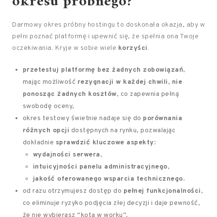
okresu próbnego?
Darmowy okres próbny hostingu to doskonała okazja, aby w
pełni poznać platformę i upewnić się, że spełnia ona Twoje
oczekiwania. Kryje w sobie wiele
korzyści
.
przetestuj platformę bez żadnych zobowiązań
,
mając możliwość
rezygnacji w każdej chwili, nie
ponosząc żadnych kosztów
, co zapewnia pełną
swobodę oceny,
okres testowy świetnie nadaje się do
porównania
różnych opcji
dostępnych na rynku, pozwalając
dokładnie
sprawdzić kluczowe aspekty
:
wydajności serwera
,
intuicyjności panelu administracyjnego
,
jakość oferowanego wsparcia technicznego
.
od razu otrzymujesz dostęp do
pełnej funkcjonalności
,
co eliminuje ryzyko podjęcia złej decyzji i daje pewność,
że nie wybierasz “kota w worku”.