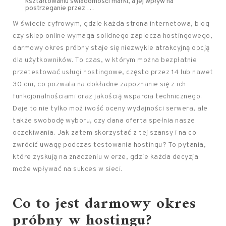
kształtowaniu świadomości marki, a jej wpływ na
postrzeganie przez …
W świecie cyfrowym, gdzie każda strona internetowa, blog
czy sklep online wymaga solidnego zaplecza hostingowego,
darmowy okres próbny staje się niezwykle atrakcyjną opcją
dla użytkowników. To czas, w którym można bezpłatnie
przetestować usługi hostingowe, często przez 14 lub nawet
30 dni, co pozwala na dokładne zapoznanie się z ich
funkcjonalnościami oraz jakością wsparcia technicznego.
Daje to nie tylko możliwość oceny wydajności serwera, ale
także swobodę wyboru, czy dana oferta spełnia nasze
oczekiwania. Jak zatem skorzystać z tej szansy i na co
zwrócić uwagę podczas testowania hostingu? To pytania,
które zyskują na znaczeniu w erze, gdzie każda decyzja
może wpływać na sukces w sieci.
Co to jest darmowy okres
próbny w hostingu?