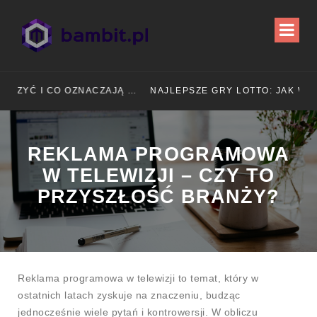
 I CO OZNACZAJĄ WYNIKI?
NAJLEPSZE GRY LOTTO: JAK WYBRAĆ, BY ZWIĘKSZYĆ SZANSE NA WYGRANĄ?
REKLAMA PROGRAMOWA
W TELEWIZJI – CZY TO
PRZYSZŁOŚĆ BRANŻY?
Reklama programowa w telewizji to temat, który w
ostatnich latach zyskuje na znaczeniu, budząc
jednocześnie wiele pytań i kontrowersji. W obliczu