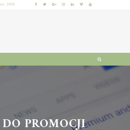
nia, 2026
NAJLEPSZE GRY LOTTO: JAK WYBRAĆ, BY ZWIĘKSZYĆ SZANSE NA WYGRANĄ?
DO PROMOCJI