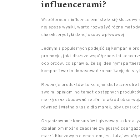
influencerami?
Współpraca z influencerami stała się kluczowy
najlepsze wyniki, warto rozważyć różne metody
charakterystyki danej osoby wpływowej.
Jednym z popularnych podejść są kampanie p
promocje, jak i dłuższe współprace. Influencer
odbiorców, co sprawia, że są idealnymi partne
kampanii warto dopasować komunikację do stylu
Recenzje produktów to kolejna skuteczna strateg
swoimi opiniami na temat dostępnych produktó
marką oraz zbudować zaufanie wśród obserwującyc
również świetna okazja dla marek, aby uzyskać
Organizowanie konkursów i giveaway to kreaty
działaniom można znacznie zwiększyć zaangaż
marki. Kluczowym elementem jest tutaj współpr