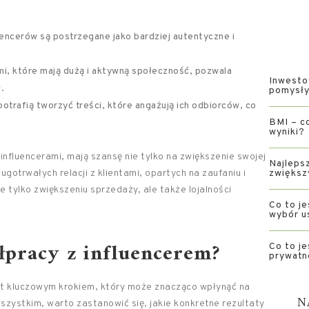
ncerów są postrzegane jako bardziej autentyczne i
i, które mają dużą i aktywną społeczność, pozwala
Inwesto
.
pomysły 
potrafią tworzyć treści, które angażują ich odbiorców, co
BMI – co
wyniki?
influencerami, mają szansę nie tylko na zwiększenie swojej
Najlepsz
ugotrwałych relacji z klientami, opartych na zaufaniu i
zwiększ
 tylko zwiększeniu sprzedaży, ale także lojalności
Co to je
wybór u
ółpracy z influencerem?
Co to je
prywatn
st kluczowym krokiem, który może znacząco wpłynąć na
N
zystkim, warto zastanowić się, jakie konkretne rezultaty