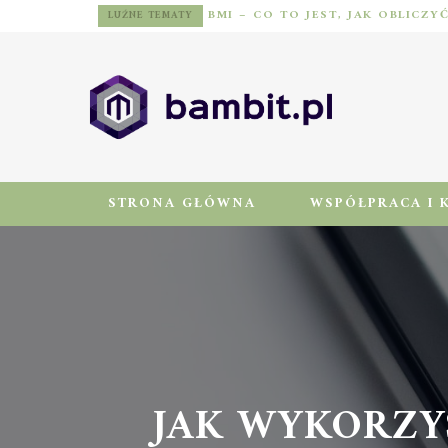
BMI – CO TO JEST, JAK OBLICZY
LUŹNE TEMATY
STRONA GŁÓWNA
WSPÓŁPRACA I 
JAK WYKORZY