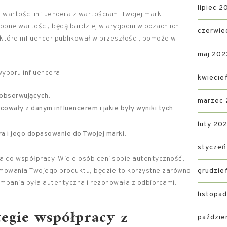
lipiec 2
ć
wartości influencera z wartościami Twojej marki.
dobne wartości, będą bardziej wiarygodni w oczach ich
czerwie
 które influencer publikował w przeszłości, pomoże w
maj 202
yboru influencera:
kwiecie
 obserwujących.
marzec
owały z danym influencerem i jakie były wyniki tych
luty 20
a i jego dopasowanie do Twojej marki.
styczeń
ra do współpracy. Wiele osób ceni sobie autentyczność,
romowania Twojego produktu, będzie to korzystne zarówno
grudzie
 kampania była autentyczna i rezonowała z odbiorcami.
listopa
ategie współpracy z
paździe