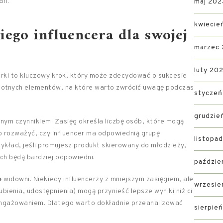
ań.
maj 202
kwiecie
iego influencera dla swojej
marzec
luty 20
rki to kluczowy krok, który może zdecydować o sukcesie
istotnych elementów, na które warto zwrócić uwagę podczas
styczeń
grudzie
otnym czynnikiem. Zasięg określa liczbę osób, które mogą
o rozważyć, czy influencer ma odpowiednią grupę
listopa
zykład, jeśli promujesz produkt skierowany do młodzieży,
ych będą bardziej odpowiedni.
paździe
e
widowni. Niekiedy influencerzy z mniejszym zasięgiem, ale
wrzesie
ienia, udostępnienia) mogą przynieść lepsze wyniki niż ci
aangażowaniem. Dlatego warto dokładnie przeanalizować
sierpie