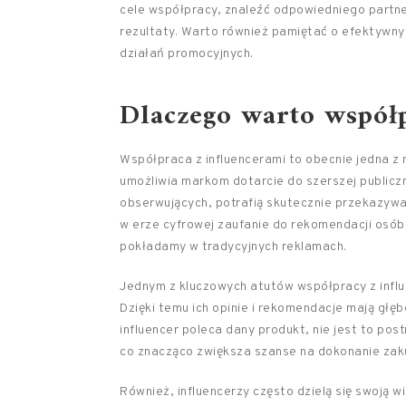
cele współpracy, znaleźć odpowiedniego partne
rezultaty. Warto również pamiętać o efektywny
działań promocyjnych.
Dlaczego warto współ
Współpraca z influencerami to obecnie jedna z
umożliwia markom dotarcie do szerszej publiczn
obserwujących, potrafią skutecznie przekazywa
w erze cyfrowej zaufanie do rekomendacji osób,
pokładamy w tradycyjnych reklamach.
Jednym z kluczowych atutów współpracy z influ
Dzięki temu ich opinie i rekomendacje mają głę
influencer poleca dany produkt, nie jest to pos
co znacząco zwiększa szanse na dokonanie zak
Również, influencerzy często dzielą się swoją 