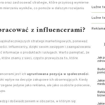
ra oraz zastosować strategie, które przyniosą wymierne
Luźne t
m mierzeniu wyników, co pomoże w dalszym rozwijaniu
Luźne t
pracować z influencerami?
Reklama
 najskuteczniejszych strategii marketingowych, ponieważ
ości. Influencerzy, dzięki swoim zasięgom i zaangażowaniu
ć informacje o produktach i usługach. Warto pamiętać, że
Jak p
 które znamy z sieci, często przewyższa to, które
zdro
Budo
pomo
encerami jest ich
ugruntowana pozycja w społeczności
.
boki wpływ na decyzje zakupowe ich obserwujących. Kiedy
Jakie
media
trzegane jedynie jako reklama, ale jako osobiste polecenie,
upu.
Rekla
bizne
wiedzą i doświadczeniem w obszarze, w którym się
Jakie