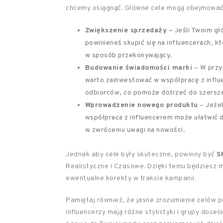
chcemy osiągnąć. Główne cele mogą obejmować
Zwiększenie sprzedaży
– Jeśli Twoim g
powinieneś skupić się na influencerach, 
w sposób przekonywający.
Budowanie świadomości marki
– W przy
warto zainwestować w współpracę z influ
odbiorców, co pomoże dotrzeć do szerszej
Wprowadzenie nowego produktu
– Jeżel
współpraca z influencerem może ułatwić
w zwróceniu uwagi na nowości.
Jednak aby cele były skuteczne, powinny być
S
Realistyczne i Czasowe. Dzięki temu będziesz
ewentualne korekty w trakcie kampanii.
Pamiętaj również, że jasne zrozumienie celów
influencerzy mają różne stylistyki i grupy doce