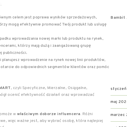
:
łównym celem jest poprawa wyników sprzedażowych,
Bambit .
którzy mogą efektywnie promować Twój produkt lub usługę
padku wprowadzania nowej marki lub produktu na rynek,
encerami, którzy mają dużą i zaangażowaną grupę
 publiczności.
i planujesz wprowadzenie na rynek nowej linii produktów,
 dotarcie do odpowiednich segmentów klientów oraz pomóc
MART
, czyli Specyficzne, Mierzalne, Osiągalne,
styczeń
 mógł ocenić efektywność działań oraz wprowadzać
maj 202
 pomoże w
właściwym doborze influencera
. Różni
marzec
lowe, więc ważne jest, aby wybrać osobę, która najlepiej