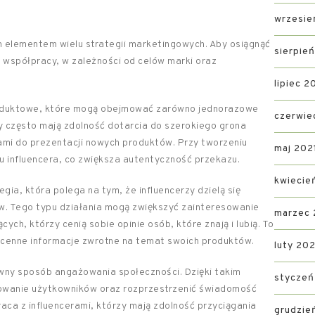
wrzesie
m elementem wielu strategii marketingowych. Aby osiągnąć
sierpie
 współpracy, w zależności od celów marki oraz
lipiec 2
roduktowe, które mogą obejmować zarówno jednorazowe
czerwie
zy często mają zdolność dotarcia do szerokiego grona
rami do prezentacji nowych produktów. Przy tworzeniu
maj 202
 influencera, co zwiększa autentyczność przekazu.
kwiecie
ia, która polega na tym, że influencerzy dzielą się
w. Tego typu działania mogą zwiększyć zainteresowanie
marzec 
h, którzy cenią sobie opinie osób, które znają i lubią. To
 cenne informacje zwrotne na temat swoich produktów.
luty 202
wny sposób angażowania społeczności. Dzięki takim
styczeń
owanie użytkowników oraz rozprzestrzenić świadomość
aca z influencerami, którzy mają zdolność przyciągania
grudzie