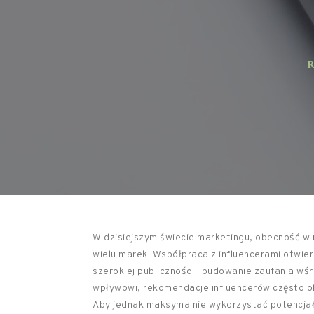
RE
W dzisiejszym świecie marketingu, obecność w 
wielu marek. Współpraca z influencerami otwier
szerokiej publiczności i budowanie zaufania wśr
wpływowi, rekomendacje influencerów często oka
Aby jednak maksymalnie wykorzystać potencjał 