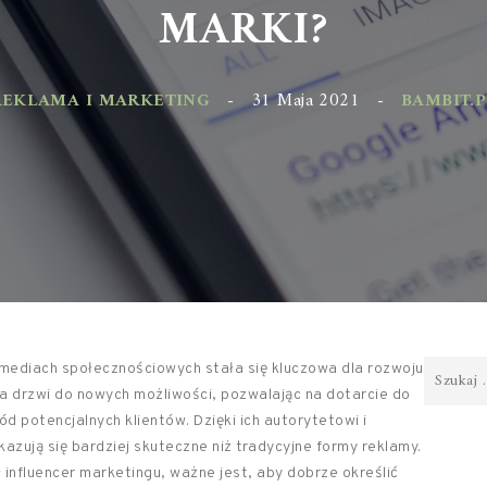
MARKI?
KLAMA I MARKETING
-
31 Maja 2021
-
BAMBIT.PL
mediach społecznościowych stała się kluczowa dla rozwoju
a drzwi do nowych możliwości, pozwalając na dotarcie do
ód potencjalnych klientów. Dzięki ich autorytetowi i
zują się bardziej skuteczne niż tradycyjne formy reklamy.
influencer marketingu, ważne jest, aby dobrze określić