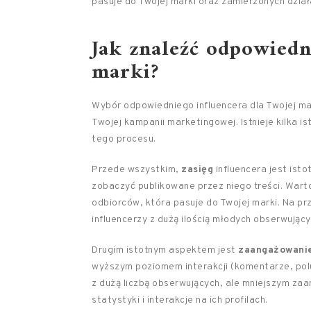
pasuje do Twojej marki oraz zamierzonych dział
Jak znaleźć odpowiedn
marki?
Wybór odpowiedniego influencera dla Twojej ma
Twojej kampanii marketingowej. Istnieje kilka 
tego procesu.
Przede wszystkim,
zasięg
influencera jest ist
zobaczyć publikowane przez niego treści. Wart
odbiorców, która pasuje do Twojej marki. Na pr
influencerzy z dużą ilością młodych obserwując
Drugim istotnym aspektem jest
zaangażowani
wyższym poziomem interakcji (komentarze, polub
z dużą liczbą obserwujących, ale mniejszym z
statystyki i interakcje na ich profilach.