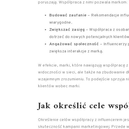
poruszają. Współpraca z nimi pozwala markom:
Budować zaufanie
– Rekomendacje influe
wiarygodne.
Zwiększać zasięg
– Współpraca z osobam
dotrzeć do nowych potencjalnych klientów
Angażować społeczność
– Influencerzy 
zwiększa interakcje z marką.
W efekcie, marki, które nawiązują współpracę z 
widoczności w sieci, ale także na zbudowanie dł
wzajemnym zrozumieniu. To podejście sprzyja nie
klientów wobec marki.
Jak określić cele wsp
Określenie celów współpracy z influencerem je
skuteczność kampanii marketingowej. Przede ws