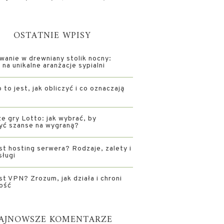
OSTATNIE WPISY
wanie w drewniany stolik nocny:
na unikalne aranżacje sypialni
 to jest, jak obliczyć i co oznaczają
e gry Lotto: jak wybrać, by
yć szanse na wygraną?
st hosting serwera? Rodzaje, zalety i
sługi
st VPN? Zrozum, jak działa i chroni
ość
AJNOWSZE KOMENTARZE