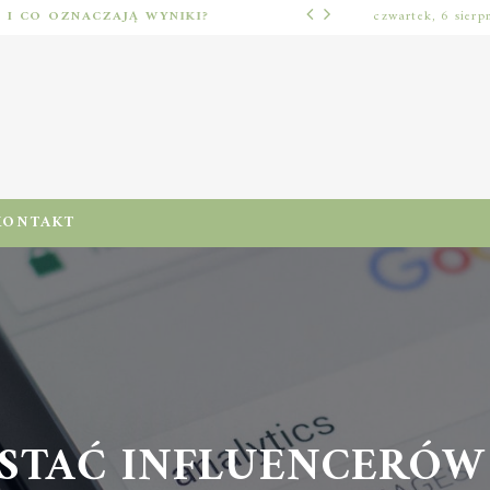
Ć I CO OZNACZAJĄ WYNIKI?
czwartek, 6 sierp
LUŹNE TEMATY
KONTAKT
STAĆ INFLUENCERÓW 