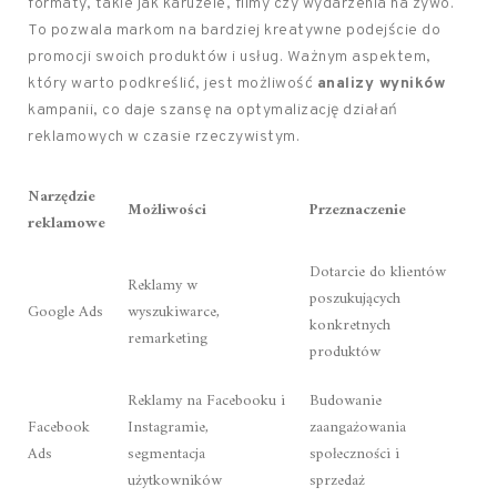
formaty, takie jak karuzele, filmy czy wydarzenia na żywo.
To pozwala markom na bardziej kreatywne podejście do
promocji swoich produktów i usług. Ważnym aspektem,
który warto podkreślić, jest możliwość
analizy wyników
kampanii, co daje szansę na optymalizację działań
reklamowych w czasie rzeczywistym.
Narzędzie
Możliwości
Przeznaczenie
reklamowe
Dotarcie do klientów
Reklamy w
poszukujących
Google Ads
wyszukiwarce,
konkretnych
remarketing
produktów
Reklamy na Facebooku i
Budowanie
Facebook
Instagramie,
zaangażowania
Ads
segmentacja
społeczności i
użytkowników
sprzedaż