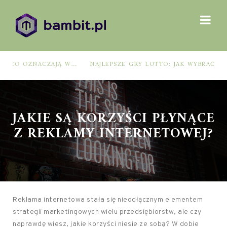
NAJLEPSZE GRY LOTTO: JAK WYBRAĆ, BY ZWIĘKSZYĆ SZANSE NA WYGRANĄ?
JAKIE SĄ KORZYŚCI PŁYNĄCE
Z REKLAMY INTERNETOWEJ?
Reklama internetowa stała się nieodłącznym elementem
strategii marketingowych wielu przedsiębiorstw, ale czy
naprawdę wiesz, jakie korzyści niesie ze sobą? W dobie