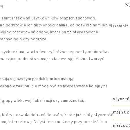
N
mą.
e zainteresowań użytkowników oraz ich zachowań.
a podstawie ich aktywności online, co pozwala nam lepiej
Bambit .
ykład targetować osoby, które są zainteresowane
technologia czy podróże.
aszych reklam, warto tworzyć różne segmenty odbiorców.
 znacząco podnosi szansę na konwersję. Można tworzyć
resują się naszym produktem lub usługą,
dokonały zakupu, ale mogą być zainteresowane kolejnymi
styczeń
 grupy wiekowej, lokalizacji czy zamożności,
maj 202
 który pozwala dotrzeć do osób, które już miały styczność
tronę internetową. Dzięki temu możemy przypomnieć im o
marzec