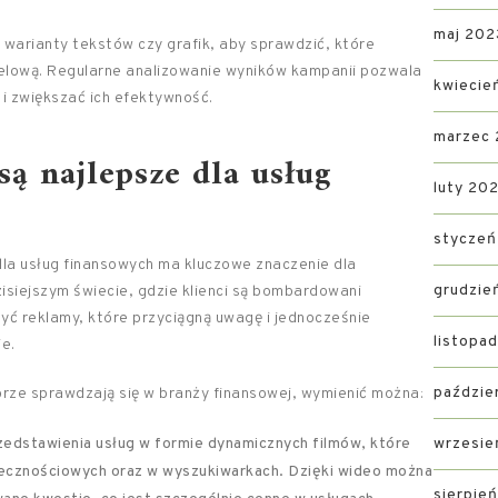
maj 202
warianty tekstów czy grafik, aby sprawdzić, które
celową. Regularne analizowanie wyników kampanii pozwala
kwiecie
i zwiększać ich efektywność.
marzec
ą najlepsze dla usług
luty 20
styczeń
la usług finansowych ma kluczowe znaczenie dla
grudzie
siejszym świecie, gdzie klienci są bombardowani
yć reklamy, które przyciągną uwagę i jednocześnie
listopa
ie.
paździe
rze sprawdzają się w branży finansowej, wymienić można:
zedstawienia usług w formie dynamicznych filmów, które
wrzesie
ecznościowych oraz w wyszukiwarkach. Dzięki wideo można
sierpie