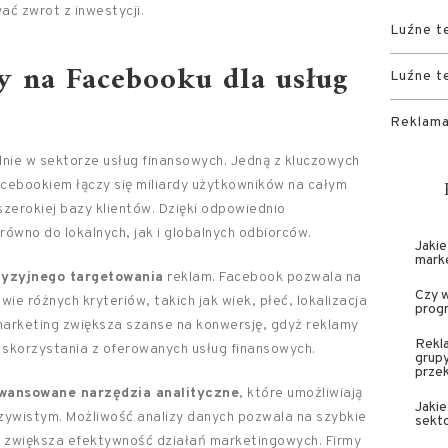
ć zwrot z inwestycji.
Luźne t
my na Facebooku dla usług
Luźne t
Reklama
nie w sektorze usług finansowych. Jedną z kluczowych
acebookiem łączy się miliardy użytkowników na całym
szerokiej bazy klientów. Dzięki odpowiednio
wno do lokalnych, jak i globalnych odbiorców.
Jakie
mark
yzyjnego targetowania
reklam. Facebook pozwala na
Czy 
e różnych kryteriów, takich jak wiek, płeć, lokalizacja
prog
marketing zwiększa szanse na konwersję, gdyż reklamy
Rekla
o skorzystania z oferowanych usług finansowych.
grup
prze
wansowane narzędzia analityczne
, które umożliwiają
Jakie
zywistym. Możliwość analizy danych pozwala na szybkie
sekt
o zwiększa efektywność działań marketingowych. Firmy