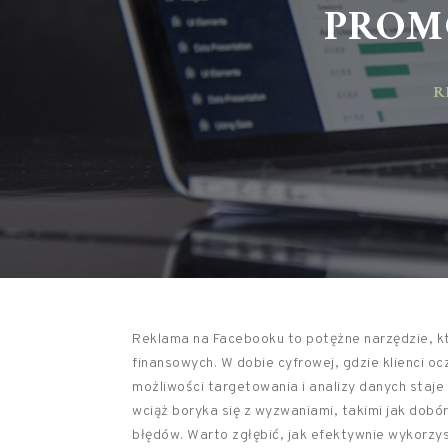
PROMO
RE
Reklama na Facebooku to potężne narzędzie, k
finansowych. W dobie cyfrowej, gdzie klienci o
możliwości targetowania i analizy danych staje
wciąż boryka się z wyzwaniami, takimi jak dob
błędów. Warto zgłębić, jak efektywnie wykorzys