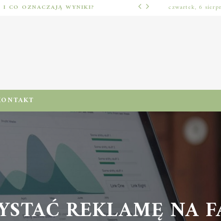
Ć I CO OZNACZAJĄ WYNIKI?
czwartek, 6 sierp
LUŹNE TEMATY
KONTAKT
YSTAĆ REKLAMĘ NA F