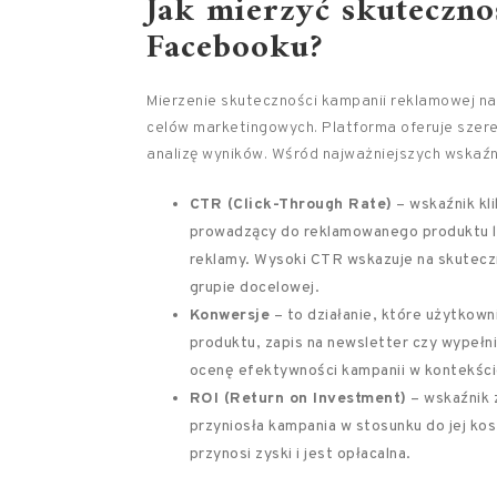
Jak mierzyć skuteczn
Facebooku?
Mierzenie skuteczności kampanii reklamowej na
celów marketingowych. Platforma oferuje szere
analizę wyników. Wśród najważniejszych wskaźni
CTR (Click-Through Rate)
– wskaźnik kli
prowadzący do reklamowanego produktu lu
reklamy. Wysoki CTR wskazuje na skuteczn
grupie docelowej.
Konwersje
– to działanie, które użytkown
produktu, zapis na newsletter czy wypełn
ocenę efektywności kampanii w kontekści
ROI (Return on Investment)
– wskaźnik z
przyniosła kampania w stosunku do jej ko
przynosi zyski i jest opłacalna.