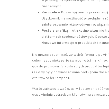
w przystępny sposób wyjaśnić skomplikow
finansowych.
Karuzele
– Pozwalają one na prezentację 
Użytkownik ma możliwość przeglądania ró
zainteresowanie różnorodnymi rozwiązani
Posty z grafiką
– Atrakcyjne wizualnie t
platformach społecznościowych. Dobrze 
kluczowe informacje o produktach finanso
Nie można zapominać, że wybór formatu powinie
celem jest zwiększenie świadomości marki, re
gdy do promowania konkretnych produktów lepie
reklamy były optymalizowane pod kątem docelo
efektywności kampanii.
Warto zainwestować czas w testowanie różnych
odpowiadają potrzebom klientów i przynoszą oc