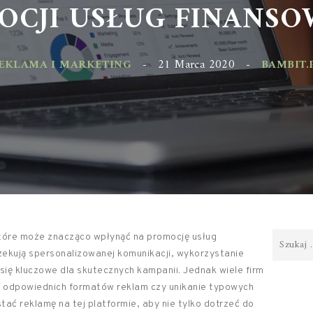
CJI USŁUG FINANSOW
KLAMA I MARKETING
-
21 Marca 2020
-
BAMBIT.PL
tóre może znacząco wpłynąć na promocję usług
czekują spersonalizowanej komunikacji, wykorzystanie
 się kluczowe dla skutecznych kampanii. Jednak wiele firm
ór odpowiednich formatów reklam czy unikanie typowych
tać reklamę na tej platformie, aby nie tylko dotrzeć do