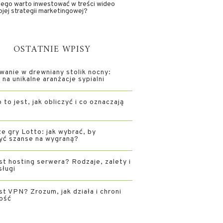
ego warto inwestować w treści wideo
jej strategii marketingowej?
OSTATNIE WPISY
wanie w drewniany stolik nocny:
na unikalne aranżacje sypialni
 to jest, jak obliczyć i co oznaczają
e gry Lotto: jak wybrać, by
yć szanse na wygraną?
st hosting serwera? Rodzaje, zalety i
sługi
st VPN? Zrozum, jak działa i chroni
ość