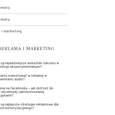
ematy
ematy
 i marketing
REKLAMA I MARKETING
 są najważniejsze wskaźniki sukcesu w
etingu eksperymentalnym?
warto inwestować w reklamę w
rammatic audio?
ma na Facebooku – jak dotrzeć do
y docelowej zainteresowanej
kąskami?
 są najlepsze strategie reklamowe dla
ora motoryzacyjnego?