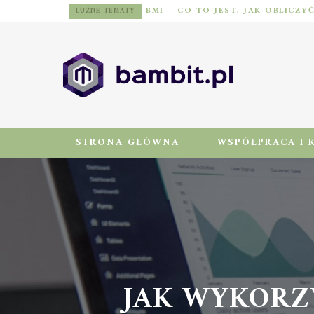
BMI – CO TO JEST, JAK OBLICZY
LUŹNE TEMATY
STRONA GŁÓWNA
WSPÓŁPRACA I 
JAK WYKORZ