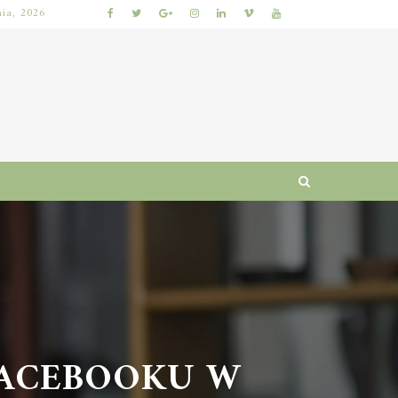
nia, 2026
NAJLEPSZE GRY LOTTO: JAK WYBRAĆ, BY ZWIĘKSZYĆ SZANSE NA WYGRANĄ?
ACEBOOKU W