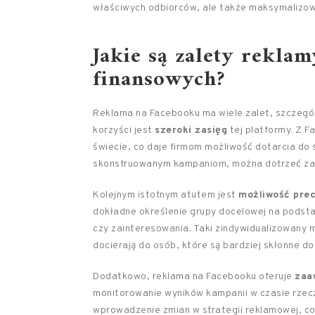
właściwych odbiorców, ale także maksymalizowa
Jakie są zalety rekla
finansowych?
Reklama na Facebooku ma wiele zalet, szczegól
korzyści jest
szeroki zasięg
tej platformy. Z F
świecie, co daje firmom możliwość dotarcia do 
skonstruowanym kampaniom, można dotrzeć zaró
Kolejnym istotnym atutem jest
możliwość prec
dokładne określenie grupy docelowej na podstawi
czy zainteresowania. Taki zindywidualizowany 
docierają do osób, które są bardziej skłonne d
Dodatkowo, reklama na Facebooku oferuje
zaa
monitorowanie wyników kampanii w czasie rzec
wprowadzenie zmian w strategii reklamowej, c