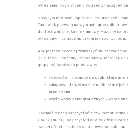
określenie, kogo chcemy dotrzeć z naszą rekla
Kolejnym istotnym aspektem jest uwzględnieni
Facebook pozwala na wybranie grup odbiorców n
dostosować przekaz reklamowy. Możemy na prz
określonymi tematami, takimi jak sport, moda, 
Aby jeszcze bardziej zwiększyć skuteczność n
Dzięki temu możemy personalizować treści, co
grupy odbiorców na podstawie:
interesów – dotarcie do osób, które inte
zakupów – targetowanie osób, które już 
produktami,
właściwości demograficznych – określonej
Również można skorzystać z tzw. remarketingu,
z naszą marką, na przykład odwiedziły naszą s
naszej ofercie i skłonić do ponownego zakupu.