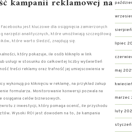
ość kampanii reklamowej na
paździe
wrzesie
 Facebooku jest kluczowe dla osiągnięcia zamierzonych
sierpie
g narzędzi analitycznych, które umożliwiają szczegółową
ków, które warto śledzić, znajdują się:
lipiec 2
kalności, który pokazuje, ile osób kliknęło w link
czerwie
b usługi w stosunku do całkowitej liczby wyświetleń
ość treści reklamy oraz trafność jej umiejscowienia w
maj 202
icy wykonują po kliknięciu w reklamę, na przykład zakup
kwiecie
ienie formularza. Monitorowanie konwersji pozwala na
marzec 
e osiągania celów biznesowych.
wrotu z inwestycji, który pomaga ocenić, ile przychodu
luty 202
sztów. Wysoki ROI jest dowodem na to, że kampania
styczeń