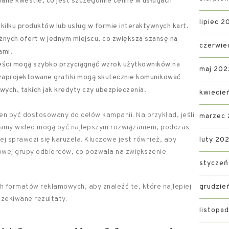
ane kwestie, co jest szczególnie cenne w usługach
lipiec 2
kilku produktów lub usług w formie interaktywnych kart.
żnych ofert w jednym miejscu, co zwiększa szansę na
czerwie
ami.
reści mogą szybko przyciągnąć wzrok użytkowników na
maj 202
zaprojektowane grafiki mogą skutecznie komunikować
wych, takich jak kredyty czy ubezpieczenia.
kwiecie
n być dostosowany do celów kampanii. Na przykład, jeśli
marzec
klamy wideo mogą być najlepszym rozwiązaniem, podczas
j sprawdzi się karuzela. Kluczowe jest również, aby
luty 20
wej grupy odbiorców, co pozwala na zwiększenie
styczeń
 formatów reklamowych, aby znaleźć te, które najlepiej
grudzie
zekiwane rezultaty.
listopa