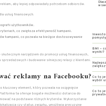
Dlacz
 reklam, aby lepiej odpowiadały potrzebom odbiorców.
w swo
la usług finansowych:
ografii użytkowników.
ryteriach, co zwiększa efektywność kampanii.
Inwesto
ków kampanii, co pozwala na bieżące dostosowywanie
pomysły 
BMI – co
wyniki?
le skutecznym narzędziem do promocji usług finansowych,
sprzedażowych i budowanie silniejszej relacji z klientami.
Najlepsz
zwiększ
ować reklamy na Facebooku?
Co to je
wybór u
 kluczowy element, który pozwala na osiągnięcie
Co to je
latforma ta oferuje bogate możliwości dotarcia do
prywatn
iniować na podstawie różnych kryteriów. Wykorzystanie
lokalizacja czy status związku, umożliwia precyzyjne