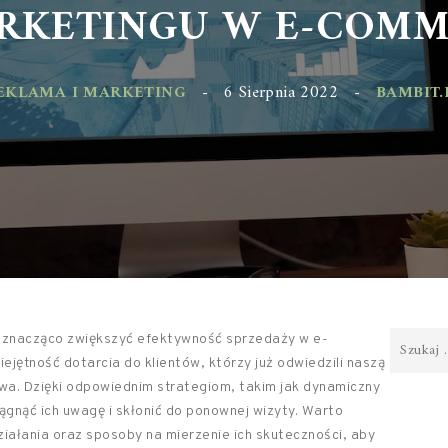
KETINGU W E-COMME
KLAMA I MARKETING
-
6 Sierpnia 2022
-
BAMBIT.PL
 znacząco zwiększyć efektywność sprzedaży w e-
ejętność dotarcia do klientów, którzy już odwiedzili naszą
zowa. Dzięki odpowiednim strategiom, takim jak dynamiczny
gnąć ich uwagę i skłonić do ponownej wizyty. Warto
ziałania oraz sposoby na mierzenie ich skuteczności, aby