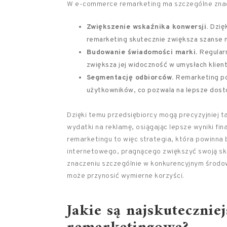
W e-commerce remarketing ma szczególne znacz
Zwiększenie wskaźnika konwersji.
Dzięk
remarketing skutecznie zwiększa szanse n
Budowanie świadomości marki.
Regularn
zwiększa jej widoczność w umysłach klien
Segmentację odbiorców.
Remarketing po
użytkowników, co pozwala na lepsze dost
Dzięki temu przedsiębiorcy mogą precyzyjniej
wydatki na reklamę, osiągając lepsze wyniki f
remarketingu to więc strategia, która powinna
internetowego, pragnącego zwiększyć swoją sku
znaczeniu szczególnie w konkurencyjnym środow
może przynosić wymierne korzyści.
Jakie są najskuteczniej