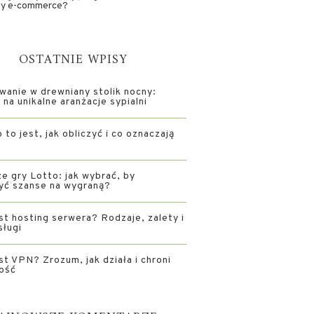
ży e-commerce?
OSTATNIE WPISY
wanie w drewniany stolik nocny:
na unikalne aranżacje sypialni
 to jest, jak obliczyć i co oznaczają
e gry Lotto: jak wybrać, by
yć szanse na wygraną?
st hosting serwera? Rodzaje, zalety i
sługi
st VPN? Zrozum, jak działa i chroni
ość