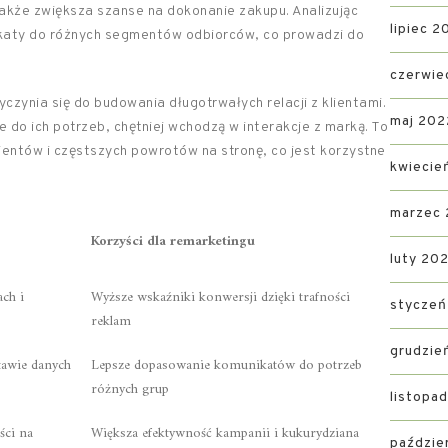
także zwiększa szanse na dokonanie zakupu. Analizując
lipiec 2
aty do różnych segmentów odbiorców, co prowadzi do
czerwie
czynia się do budowania długotrwałych relacji z klientami.
maj 202
 do ich potrzeb, chętniej wchodzą w interakcje z marką. To
lientów i częstszych powrotów na stronę, co jest korzystne
kwiecie
marzec
Korzyści dla remarketingu
luty 20
ch i
Wyższe wskaźniki konwersji dzięki trafności
styczeń
reklam
grudzie
tawie danych
Lepsze dopasowanie komunikatów do potrzeb
różnych grup
listopa
ści na
Większa efektywność kampanii i kukurydziana
paździe