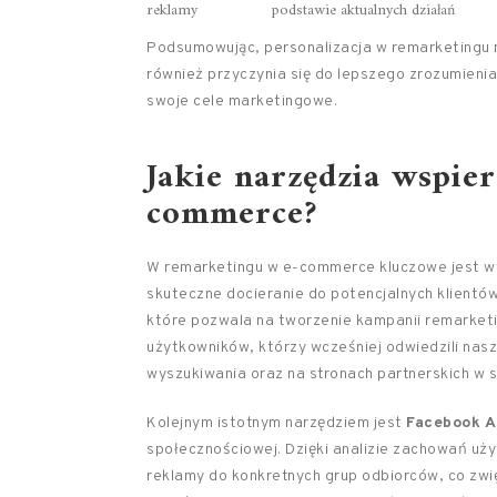
reklamy
podstawie aktualnych działań
Podsumowując, personalizacja w remarketingu 
również przyczynia się do lepszego zrozumieni
swoje cele marketingowe.
Jakie narzędzia wspie
commerce?
W remarketingu w e-commerce kluczowe jest wy
skuteczne docieranie do potencjalnych klientó
które pozwala na tworzenie kampanii remarket
użytkowników, którzy wcześniej odwiedzili nasz
wyszukiwania oraz na stronach partnerskich w s
Kolejnym istotnym narzędziem jest
Facebook A
społecznościowej. Dzięki analizie zachowań 
reklamy do konkretnych grup odbiorców, co zw