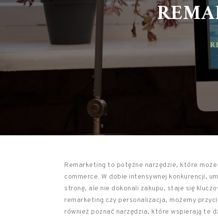
REMAR
RE
Remarketing to potężne narzędzie, które może
commerce. W dobie intensywnej konkurencji, umi
stronę, ale nie dokonali zakupu, staje się kluc
remarketing czy personalizacja, możemy przycią
również poznać narzędzia, które wspierają te d