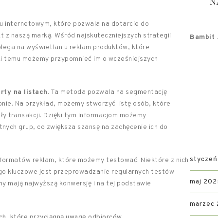
N
u internetowym, które pozwala na dotarcie do
kt z naszą marką. Wśród najskuteczniejszych strategii
Bambit .
olega na wyświetlaniu reklam produktów, które
ięki temu możemy przypomnieć im o wcześniejszych
rty na listach
. Ta metoda pozwala na segmentację
onie. Na przykład, możemy stworzyć listę osób, które
ały transakcji. Dzięki tym informacjom możemy
tnych grup, co zwiększa szansę na zachęcenie ich do
styczeń
formatów reklam, które możemy testować. Niektóre z nich
tego kluczowe jest przeprowadzanie regularnych testów
maj 202
my mają najwyższą konwersję i na tej podstawie
marzec
ch, które przyciągną uwagę odbiorców.