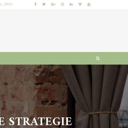
ia, 2026
NAJLEPSZE GRY LOTTO: JAK WYBRAĆ, BY ZWIĘKSZYĆ SZANSE NA WYGRANĄ?
 STRATEGIE