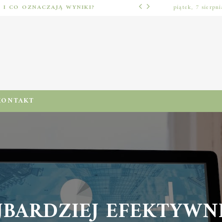
Ć I CO OZNACZAJĄ WYNIKI?
piątek, 7 sierpn
LUŹNE TEMATY
KONTAKT
JBARDZIEJ EFEKTYWNE