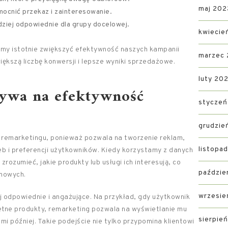
maj 202
mocnić przekaz i zainteresowanie.
rdziej odpowiednie dla grupy docelowej.
kwiecie
emy istotnie zwiększyć efektywność naszych kampanii
marzec
iększą liczbę konwersji i lepsze wyniki sprzedażowe.
luty 20
ływa na efektywność
styczeń
grudzie
 remarketingu, ponieważ pozwala na tworzenie reklam,
listopa
b i preferencji użytkowników. Kiedy korzystamy z danych
ozumieć, jakie produkty lub usługi ich interesują, co
paździe
amowych.
wrzesie
ej odpowiednie i angażujące. Na przykład, gdy użytkownik
etne produkty, remarketing pozwala na wyświetlanie mu
sierpie
i później. Takie podejście nie tylko przypomina klientowi