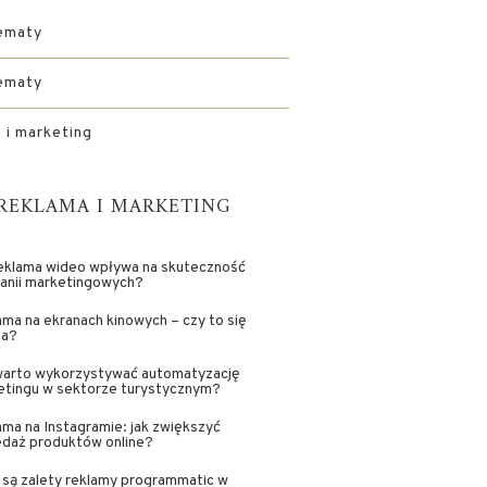
ematy
ematy
 i marketing
REKLAMA I MARKETING
reklama wideo wpływa na skuteczność
anii marketingowych?
ma na ekranach kinowych – czy to się
ca?
warto wykorzystywać automatyzację
etingu w sektorze turystycznym?
ma na Instagramie: jak zwiększyć
edaż produktów online?
 są zalety reklamy programmatic w