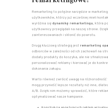
remarketingowe?
Remarketing to potężne narzędzie w marketing
użytkowników, którzy już wcześniej mieli konta
wyróżnia się
dynamikę remarketingu
, która p
użytkownicy przeglądali na naszej stronie. Dz
zainteresowaniach i skłonić do powrotu.
Drugą kluczową strategią jest
remarketing opa
odbiorców w zależności od ich zachowań na str
dodały produkty do koszyka, ale nie sfinalizow
personalizować reklamy i kierować je do konkre
dokonania zakupu.
Warto również zwrócić uwagę na różnorodność 
mogą przynieść lepsze rezultaty niż inne, dla
A/B. Dzięki nim możemy sprawdzić, które rekla
optymalizować nasze kampanie.
Konstrukcja angażujących reklam wizualny