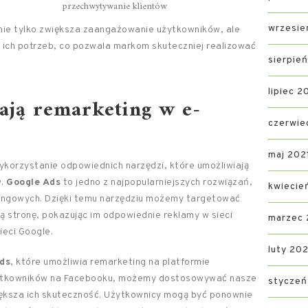
przechwytywanie klientów
wrzesie
nie tylko zwiększa zaangażowanie użytkowników, ale
a ich potrzeb, co pozwala markom skuteczniej realizować
sierpie
lipiec 2
rają remarketing w e-
czerwie
maj 202
korzystanie odpowiednich narzędzi, które umożliwiają
w.
Google Ads
to jedno z najpopularniejszych rozwiązań,
kwiecie
ingowych. Dzięki temu narzędziu możemy targetować
ą stronę, pokazując im odpowiednie reklamy w sieci
marzec 
ieci Google.
luty 202
ds
, które umożliwia remarketing na platformie
użytkowników na Facebooku, możemy dostosowywać nasze
styczeń
iększa ich skuteczność. Użytkownicy mogą być ponownie