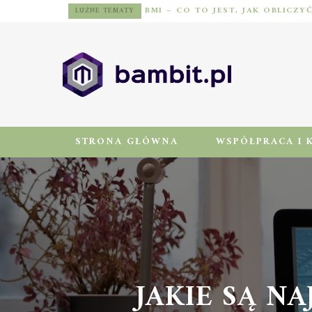
BMI – CO TO JEST, JAK OBLICZY
LUŹNE TEMATY
STRONA GŁÓWNA
WSPÓŁPRACA I 
JAKIE SĄ NA