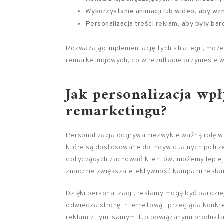
Wykorzystanie animacji lub wideo, aby wz
Personalizacja treści reklam, aby były ba
Rozważając implementację tych strategii, moż
remarketingowych, co w rezultacie przyniesie w
Jak personalizacja wp
remarketingu?
Personalizacja odgrywa niezwykle ważną rolę w
które są dostosowane do indywidualnych potrze
dotyczących zachowań klientów, możemy lepiej zr
znacznie zwiększa efektywność kampanii rekl
Dzięki personalizacji, reklamy mogą być bardzi
odwiedza stronę internetową i przegląda konkr
reklam z tymi samymi lub powiązanymi produktam