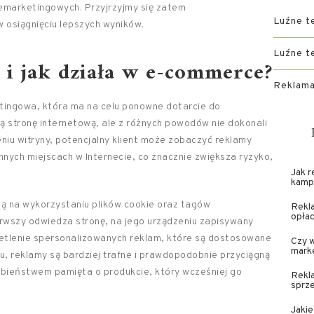
emarketingowych. Przyjrzyjmy się zatem
Luźne t
 osiągnięciu lepszych wyników.
Luźne t
g i jak działa w e-commerce?
Reklama
ingowa, która ma na celu ponowne dotarcie do
ą stronę internetową, ale z różnych powodów nie dokonali
niu witryny, potencjalny klient może zobaczyć reklamy
nnych miejscach w Internecie, co znacznie zwiększa ryzyko,
Jak 
kamp
ą na wykorzystaniu plików cookie oraz tagów
Rekla
opła
rwszy odwiedza stronę, na jego urządzeniu zapisywany
wietlenie spersonalizowanych reklam, które są dostosowane
Czy 
mark
u, reklamy są bardziej trafne i prawdopodobnie przyciągną
bieństwem pamięta o produkcie, który wcześniej go
Rekla
sprz
Jakie