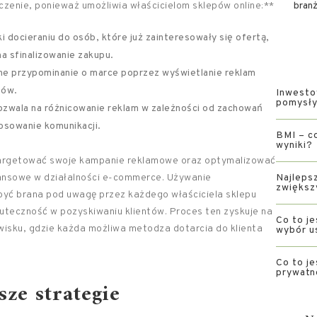
enie, ponieważ umożliwia właścicielom sklepów online:**
bran
i docieraniu do osób, które już zainteresowały się ofertą,
a sfinalizowanie zakupu.
e przypominanie o marce poprzez wyświetlanie reklam
tów.
Inwesto
pomysły 
zwala na różnicowanie reklam w zależności od zachowań
osowanie komunikacji.
BMI – co
wyniki?
 targetować swoje kampanie reklamowe oraz optymalizować
inansowe w działalności e-commerce. Używanie
Najlepsz
zwiększ
 być brana pod uwagę przez każdego właściciela sklepu
teczność w pozyskiwaniu klientów. Proces ten zyskuje na
Co to je
isku, gdzie każda możliwa metodza dotarcia do klienta
wybór u
Co to je
prywatn
sze strategie