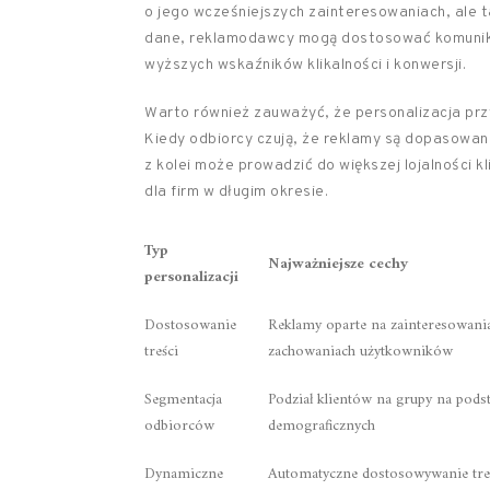
o jego wcześniejszych zainteresowaniach, ale 
dane, reklamodawcy mogą dostosować komunik
wyższych wskaźników klikalności i konwersji.
Warto również zauważyć, że personalizacja przy
Kiedy odbiorcy czują, że reklamy są dopasowane
z kolei może prowadzić do większej lojalności k
dla firm w długim okresie.
Typ
Najważniejsze cechy
personalizacji
Dostosowanie
Reklamy oparte na zainteresowania
treści
zachowaniach użytkowników
Segmentacja
Podział klientów na grupy na pods
odbiorców
demograficznych
Dynamiczne
Automatyczne dostosowywanie tre