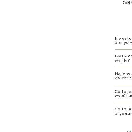
zwię
Inwesto
pomysły 
BMI – co
wyniki?
Najlepsz
zwiększ
Co to je
wybór u
Co to je
prywatn