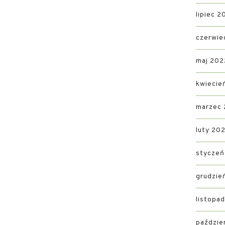
lipiec 2
czerwie
maj 202
kwiecie
marzec
luty 20
styczeń
grudzie
listopa
paździe