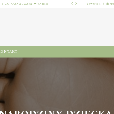
Ć I CO OZNACZAJĄ WYNIKI?
czwartek, 6 sierp
LUŹNE TEMATY
KONTAKT
NARODZINY DZIECKA.