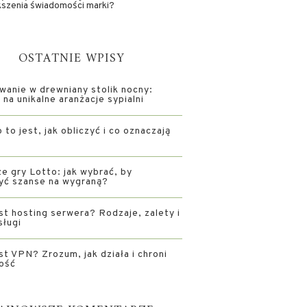
kszenia świadomości marki?
OSTATNIE WPISY
wanie w drewniany stolik nocny:
na unikalne aranżacje sypialni
 to jest, jak obliczyć i co oznaczają
e gry Lotto: jak wybrać, by
yć szanse na wygraną?
st hosting serwera? Rodzaje, zalety i
sługi
st VPN? Zrozum, jak działa i chroni
ość