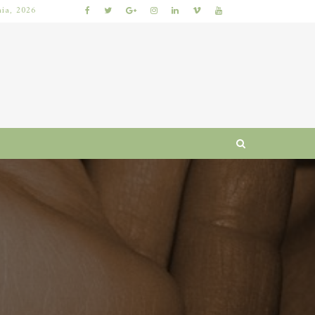
nia, 2026
NAJLEPSZE GRY LOTTO: JAK WYBRAĆ, BY ZWIĘKSZYĆ SZANSE NA WYGRANĄ?