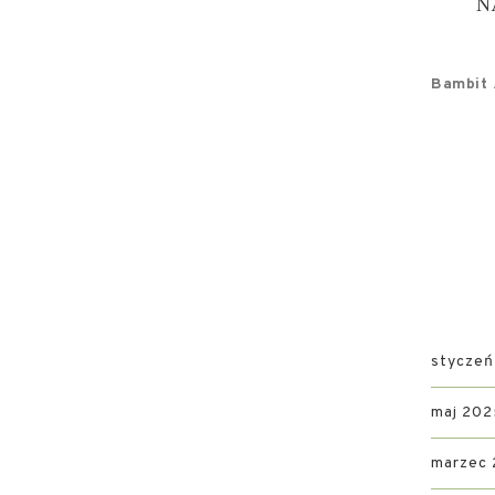
N
Bambit .
styczeń
maj 202
marzec