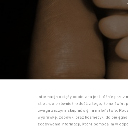
Informacja o ciąży odbierana jest różnie przez
strach, ale również radość z tego, że na świat 
uwaga zaczyna skupiać się na maleństwie. Rodzi
wyprawkę, zabawki oraz kosmetyki do pielęgnac
zdobywania informacji, które pomogą im w odp