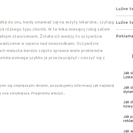
Luźne t
dka do snu
, kiedy umawiać się na wizyty lekarskie, czytają
Luźne t
od różnego typu chorób. W te kilka miesięcy robią zatem
Reklama
katnym stworzeniem. Źródła ich wiedzy to oczywiście
doświadczenie w opiece nad noworodkami. Oczywiście
nach malucha bardzo często sprawia wiele problemów
ielska pomaga szybko je przezwyciężyć i cieszyć się z
Jak s
Linke
cymi się cieplejszymi dniami, poszukujemy informacji jak najlepiej
Jak s
dynam
ię ona smuklejsza. Pragniemy włożyć...
Jak 
nowy
Jak 
rekl
Jak 