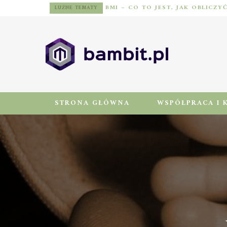
BMI – CO TO JEST, JAK OBLICZY
LUŹNE TEMATY
STRONA GŁÓWNA
WSPÓŁPRACA I 