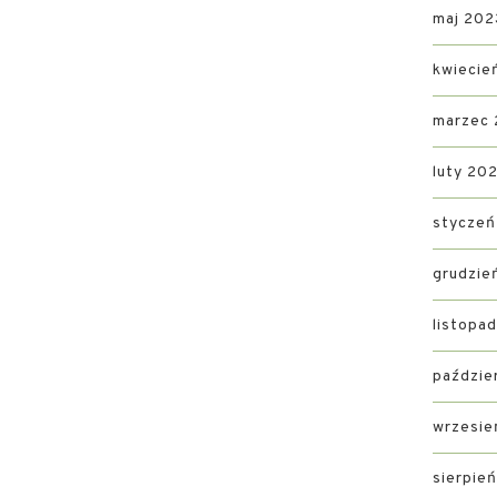
maj 202
kwiecie
marzec
luty 20
styczeń
grudzie
listopa
paździe
wrzesie
sierpie