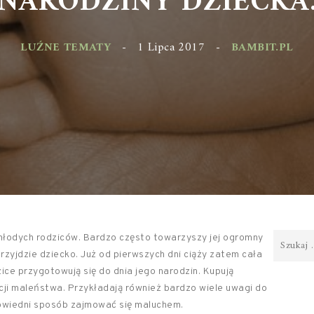
LUŹNE TEMATY
-
1 Lipca 2017
-
BAMBIT.PL
 młodych rodziców. Bardzo często towarzyszy jej ogromny
przyjdzie dziecko. Już od pierwszych dni ciąży zatem cała
ce przygotowują się do dnia jego narodzin. Kupują
ji maleństwa. Przykładają również bardzo wiele uwagi do
owiedni sposób zajmować się maluchem.