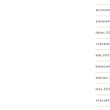
wrzesie
sierpie
lipiec 2
czerwie
maj 202
kwiecie
marzec 
luty 202
styczeń