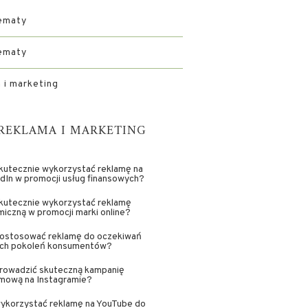
ematy
ematy
 i marketing
REKLAMA I MARKETING
kutecznie wykorzystać reklamę na
dIn w promocji usług finansowych?
kutecznie wykorzystać reklamę
iczną w promocji marki online?
dostosować reklamę do oczekiwań
ch pokoleń konsumentów?
prowadzić skuteczną kampanię
amową na Instagramie?
wykorzystać reklamę na YouTube do