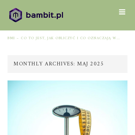
OZNACZAJĄ WYNIKI?
NAJLEPSZE GRY LOTTO: JAK WYBRAĆ, BY ZWIĘKSZYĆ SZANSE NA WYGRANĄ?
MONTHLY ARCHIVES: MAJ 2025