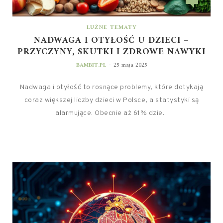
LUŹNE TEMATY
NADWAGA I OTYŁOŚĆ U DZIECI –
PRZYCZYNY, SKUTKI I ZDROWE NAWYKI
-
BAMBIT.PL
25 maja 2025
Nadwaga i otyłość to rosnące problemy, które dotykają
coraz większej liczby dzieci w Polsce, a statystyki są
alarmujące. Obecnie aż 61% dzie...