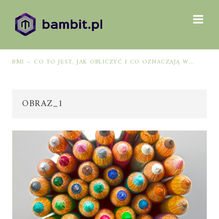
BMI – CO TO JEST, JAK OBLICZYĆ I CO OZNACZAJĄ WYNIKI?
OBRAZ_1