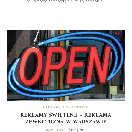
reklamowe stanowią nie tylko sposób n...
0
REKLAMA I MARKETING
REKLAMY ŚWIETLNE – REKLAMA
ZEWNĘTRZNA W WARSZAWIE
-
BAMBIT.PL
3 maja 2017