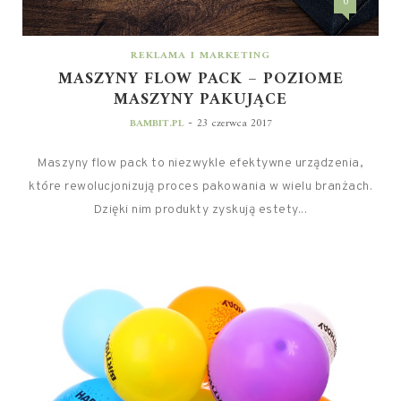
0
REKLAMA I MARKETING
MASZYNY FLOW PACK – POZIOME
MASZYNY PAKUJĄCE
-
BAMBIT.PL
23 czerwca 2017
Maszyny flow pack to niezwykle efektywne urządzenia,
które rewolucjonizują proces pakowania w wielu branżach.
Dzięki nim produkty zyskują estety...