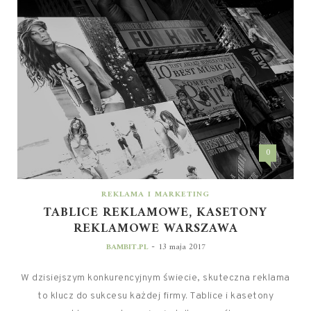
0
REKLAMA I MARKETING
TABLICE REKLAMOWE, KASETONY
REKLAMOWE WARSZAWA
-
BAMBIT.PL
13 maja 2017
W dzisiejszym konkurencyjnym świecie, skuteczna reklama
to klucz do sukcesu każdej firmy. Tablice i kasetony