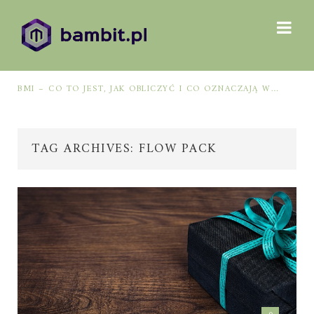
BMI – CO TO JEST, JAK OBLICZYĆ I CO OZNACZAJĄ WYNIKI?
NAJLEPSZE GRY LOTTO: JAK WYBRAĆ, BY ZWIĘKSZYĆ SZANSE NA WYGRANĄ?
TAG ARCHIVES: FLOW PACK