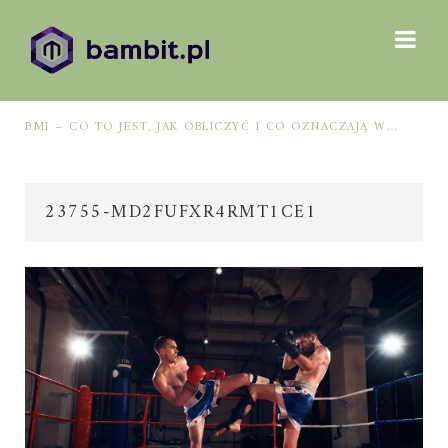
BMI – CO TO JEST, JAK OBLICZYĆ I CO OZNACZAJĄ WYNIKI?
23755-MD2FUFXR4RMT1CE1